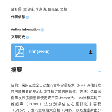
金祉儒, 章晓锋, 李京涛, 蔡雍至, 吴棘
作者信息
+
Author information
+
文章历史
+
PDF (3991K)
摘要
目的：采用三维全自动左心容积定量技术（HM）评估阵发
性房颤患者的左心功能并探讨其临床价值。方法：选取40
例阵发性房颤患者使用双平面Simpson法、HM法和实时三
维超声（RT-3DE）法分别评估左心室舒张末容积
（LVEDV）、左心室收缩末容积（LVESV）以及左室射血分