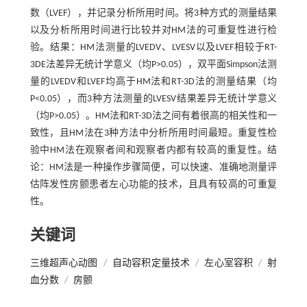
数（LVEF），并记录分析所用时间。将3种方式的测量结果
以及分析所用时间进行比较并对HM法的可重复性进行检
验。结果：HM法测量的LVEDV、LVESV以及LVEF相较于RT-
3DE法差异无统计学意义（均P>0.05），双平面Simpson法测
量的LVEDV和LVEF均高于HM法和RT-3D法的测量结果（均
P<0.05），而3种方法测量的LVESV结果差异无统计学意义
（均P>0.05）。HM法和RT-3D法之间有着很高的相关性和一
致性，且HM法在3种方法中分析所用时间最短。重复性检
验中HM法在观察者间和观察者内都有较高的重复性。结
论：HM法是一种操作步骤简便，可以快速、准确地测量评
估阵发性房颤患者左心功能的技术，且具有较高的可重复
性。
关键词
三维超声心动图
/
自动容积定量技术
/
左心室容积
/
射
血分数
/
房颤