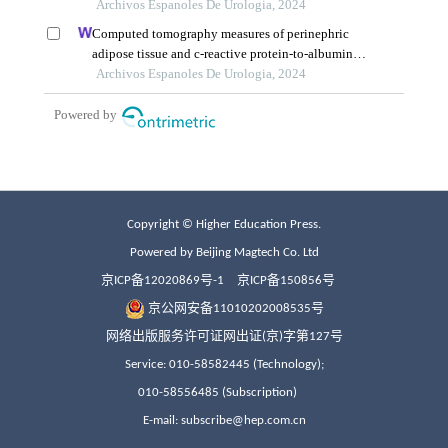
Copyright © Higher Education Press.
Powered by Beijing Magtech Co. Ltd
京ICP备12020869号-1
京ICP备150856号
京公网安备11010202008535号
网络出版服务许可证网出证(京)字第127号
Service: 010-58582445 (Technology);
010-58556485 (Subscription)
E-mail: subscribe@hep.com.cn