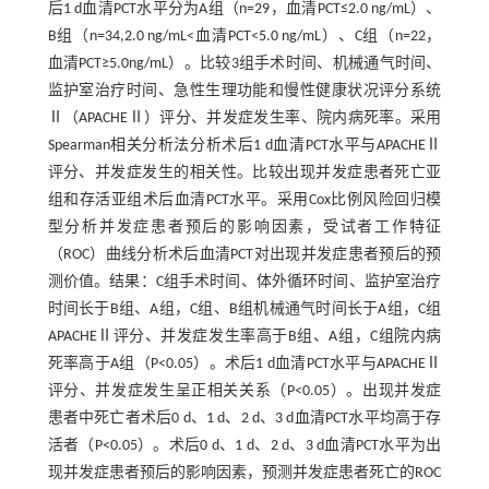
后1 d血清PCT水平分为A组（n=29，血清PCT≤2.0 ng/mL）、
B组（n=34,2.0 ng/mL<血清PCT<5.0 ng/mL）、C组（n=22，
血清PCT≥5.0ng/mL）。比较3组手术时间、机械通气时间、
监护室治疗时间、急性生理功能和慢性健康状况评分系统
Ⅱ（APACHEⅡ）评分、并发症发生率、院内病死率。采用
Spearman相关分析法分析术后1 d血清PCT水平与APACHEⅡ
评分、并发症发生的相关性。比较出现并发症患者死亡亚
组和存活亚组术后血清PCT水平。采用Cox比例风险回归模
型分析并发症患者预后的影响因素，受试者工作特征
（ROC）曲线分析术后血清PCT对出现并发症患者预后的预
测价值。结果：C组手术时间、体外循环时间、监护室治疗
时间长于B组、A组，C组、B组机械通气时间长于A组，C组
APACHEⅡ评分、并发症发生率高于B组、A组，C组院内病
死率高于A组（P<0.05）。术后1 d血清PCT水平与APACHEⅡ
评分、并发症发生呈正相关关系（P<0.05）。出现并发症
患者中死亡者术后0 d、1 d、2 d、3 d血清PCT水平均高于存
活者（P<0.05）。术后0 d、1 d、2 d、3 d血清PCT水平为出
现并发症患者预后的影响因素，预测并发症患者死亡的ROC