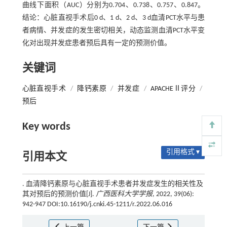
曲线下面积（AUC）分别为0.704、0.738、0.757、0.847。
结论：心脏直视手术后0 d、1 d、2 d、3 d血清PCT水平与患
者病情、并发症的发生密切相关，动态监测血清PCT水平变
化对出现并发症患者预后具有一定的预测价值。
关键词
心脏直视手术
/
降钙素原
/
并发症
/
APACHEⅡ评分
/
预后
Key words
引用格式 ▾
引用本文
. 血清降钙素原与心脏直视手术患者并发症发生的相关性及
其对预后的预测价值[J].
广西医科大学学报
, 2022, 39(06):
942-947 DOI:10.16190/j.cnki.45-1211/r.2022.06.016