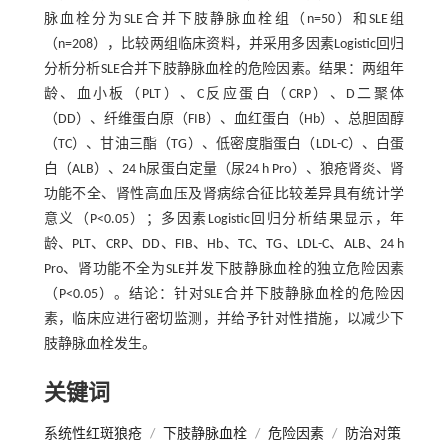
脉血栓分为SLE合并下肢静脉血栓组（n=50）和SLE组
（n=208），比较两组临床资料，并采用多因素Logistic回归
分析分析SLE合并下肢静脉血栓的危险因素。结果：两组年
龄、血小板（PLT）、C反应蛋白（CRP）、D二聚体
（DD）、纤维蛋白原（FIB）、血红蛋白（Hb）、总胆固醇
（TC）、甘油三酯（TG）、低密度脂蛋白（LDL-C）、白蛋
白（ALB）、24 h尿蛋白定量（尿24 h Pro）、狼疮肾炎、肾
功能不全、肾性高血压及肾病综合征比较差异具有统计学
意义（P<0.05）；多因素Logistic回归分析结果显示，年
龄、PLT、CRP、DD、FIB、Hb、TC、TG、LDL-C、ALB、24 h
Pro、肾功能不全为SLE并发下肢静脉血栓的独立危险因素
（P<0.05）。结论：针对SLE合并下肢静脉血栓的危险因
素，临床应进行密切监测，并给予针对性措施，以减少下
肢静脉血栓发生。
关键词
系统性红斑狼疮
/
下肢静脉血栓
/
危险因素
/
防治对策