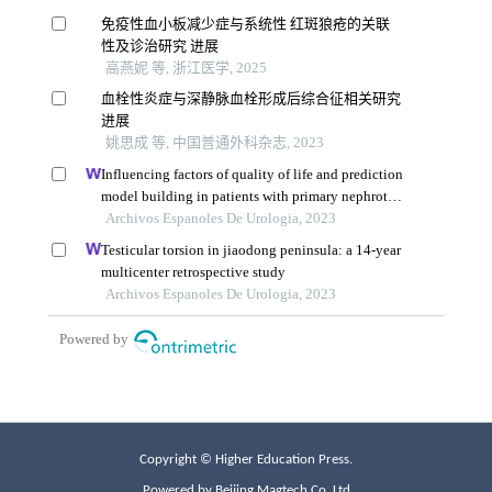
Copyright © Higher Education Press.
Powered by Beijing Magtech Co. Ltd