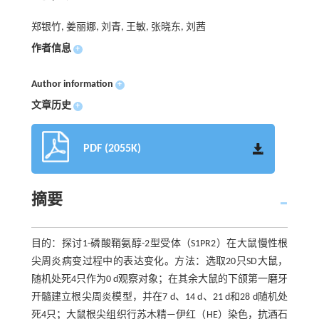
郑银竹, 姜丽娜, 刘青, 王敏, 张晓东, 刘茜
作者信息
+
Author information
+
文章历史
+
PDF (2055K)
摘要
目的：探讨1-磷酸鞘氨醇-2型受体（S1PR2）在大鼠慢性根
尖周炎病变过程中的表达变化。方法：选取20只SD大鼠，
随机处死4只作为0 d观察对象；在其余大鼠的下颌第一磨牙
开髓建立根尖周炎模型，并在7 d、14 d、21 d和28 d随机处
死4只；大鼠根尖组织行苏木精—伊红（HE）染色，抗酒石