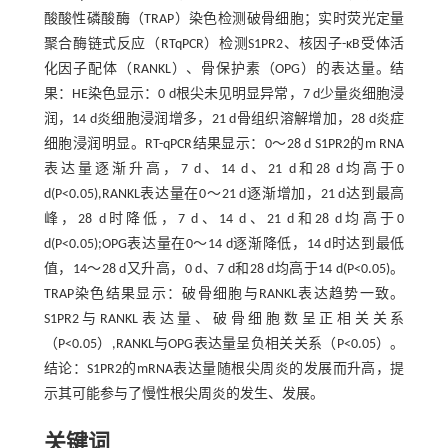
酸酸性磷酸酶（TRAP）染色检测破骨细胞；实时荧光定量
聚合酶链式反应（RTqPCR）检测S1PR2、核因子-κB受体活
化因子配体（RANKL）、骨保护素（OPG）的表达量。结
果：HE染色显示：0 d根尖未见明显异常，7 d少量炎细胞浸
润，14 d炎细胞浸润增多，21 d骨组织溶解增加，28 d炎症
细胞浸润明显。RT-qPCR结果显示：0～28 d S1PR2的m RNA
表达量逐渐升高，7 d、14 d、21 d和28 d均高于0
d(P<0.05),RANKL表达量在0～21 d逐渐增加，21 d达到最高
峰，28 d时降低，7 d、14 d、21 d和28 d均高于0
d(P<0.05);OPG表达量在0～14 d逐渐降低，14 d时达到最低
值，14～28 d又升高，0 d、7 d和28 d均高于14 d(P<0.05)。
TRAP染色结果显示：破骨细胞与RANKL表达趋势一致。
S1PR2与RANKL表达量、破骨细胞数呈正相关关系
（P<0.05）,RANKL与OPG表达量呈负相关关系（P<0.05）。
结论：S1PR2的mRNA表达量随根尖周炎的发展而升高，提
示其可能参与了慢性根尖周炎的发生、发展。
关键词