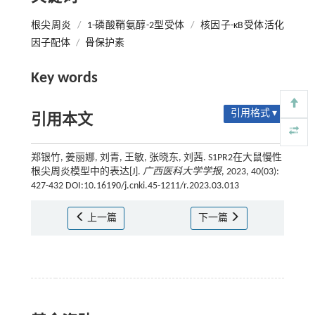
根尖周炎
/
1-磷酸鞘氨醇-2型受体
/
核因子-κB受体活化
因子配体
/
骨保护素
Key words
引用格式 ▾
引用本文
郑银竹, 姜丽娜, 刘青, 王敏, 张晓东, 刘茜. S1PR2在大鼠慢性
根尖周炎模型中的表达[J].
广西医科大学学报
, 2023, 40(03):
427-432 DOI:10.16190/j.cnki.45-1211/r.2023.03.013
上一篇
下一篇