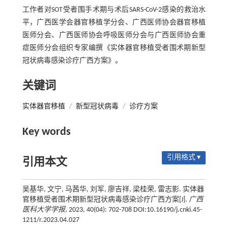
工作者对SOT受者围手术期与术后SARS-CoV-2感染的救治水
平，广西医学会器官移植学分会、广西医师协会器官移植
医师分会、广西医师协会呼吸医师分会与广西医师协会重
症医师分会组织专家编撰《实体器官移植受者围术期新型
冠状病毒感染诊疗广西方案》。
关键词
实体器官移植
/
新型冠状病毒
/
诊疗方案
Key words
引用格式 ▾
引用本文
吴基华, 文宁, 马茜华, 刘军, 廖吉祥, 梁桂荣, 雷志影. 实体器
官移植受者围术期新型冠状病毒感染诊疗广西方案[J].
广西
医科大学学报
, 2023, 40(04): 702-708 DOI:10.16190/j.cnki.45-
1211/r.2023.04.027