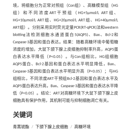
境，将细胞分为正常对照组（Con组）、高糖模型组（HG
组）和不同浓度ART干预组（HG+5μmol/L ART组、
HG+10μmol/L ART组、HG+20μmol/L ART组、HG+40μmol/L
ART组）。分别采用实时荧光定量PCR(RT-qPCR)法和western
blotting法检测细胞水通道蛋白5(AQP5)、Bax、Bcl-2和
Caspase-3基因和蛋白表达。结果：随着高糖环境中葡萄糖
浓度的增加，大鼠下颌下腺上皮细胞抑制率升高，AQP5蛋
白表达水平降低（P<0.05）。与Con组相比，HG组细胞
AQP5蛋白、Bcl-2基因和蛋白表达水平明显降低，Bax、
Caspase-3基因和蛋白表达水平明显升高（P<0.05）；与HG
组相比，不同浓度ART干预组Bcl-2基因和蛋白表达水平及
AQP5蛋白表达升高，Bax、Caspase-3基因和蛋白表达水平降
低（P<0.05）。结论：ART对高糖环境下大鼠下颌下腺上皮
细胞具有保护作用，其机制可能与抑制细胞凋亡有关。
关键词
青蒿琥酯
/
下颌下腺上皮细胞
/
高糖环境