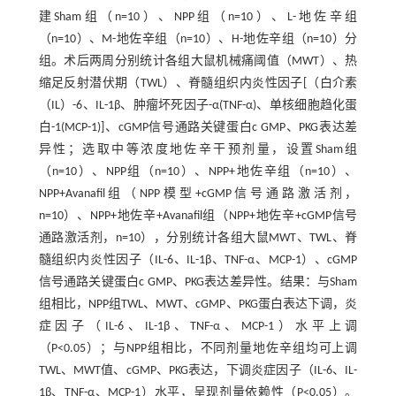
建Sham组（n=10）、NPP组（n=10）、L-地佐辛组
（n=10）、M-地佐辛组（n=10）、H-地佐辛组（n=10）分
组。术后两周分别统计各组大鼠机械痛阈值（MWT）、热
缩足反射潜伏期（TWL）、脊髓组织内炎性因子[（白介素
（IL）-6、IL-1β、肿瘤坏死因子-α(TNF-α)、单核细胞趋化蛋
白-1(MCP-1)]、cGMP信号通路关键蛋白c GMP、PKG表达差
异性；选取中等浓度地佐辛干预剂量，设置Sham组
（n=10）、NPP组（n=10）、NPP+地佐辛组（n=10）、
NPP+Avanafil组（NPP模型+cGMP信号通路激活剂，
n=10）、NPP+地佐辛+Avanafil组（NPP+地佐辛+cGMP信号
通路激活剂，n=10），分别统计各组大鼠MWT、TWL、脊
髓组织内炎性因子（IL-6、IL-1β、TNF-α、MCP-1）、cGMP
信号通路关键蛋白c GMP、PKG表达差异性。结果：与Sham
组相比，NPP组TWL、MWT、cGMP、PKG蛋白表达下调，炎
症因子（IL-6、IL-1β、TNF-α、MCP-1）水平上调
（P<0.05）；与NPP组相比，不同剂量地佐辛组均可上调
TWL、MWT值、cGMP、PKG表达，下调炎症因子（IL-6、IL-
1β、TNF-α、MCP-1）水平，呈现剂量依赖性（P<0.05）。