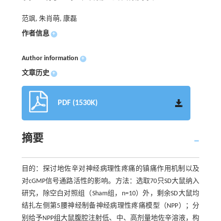
范飒, 朱肖萌, 康磊
作者信息
+
Author information
+
文章历史
+
PDF (1530K)
摘要
目的：探讨地佐辛对神经病理性疼痛的镇痛作用机制以及
对cGMP信号通路活性的影响。方法：选取70只SD大鼠纳入
研究，除空白对照组（Sham组，n=10）外，剩余SD大鼠均
结扎左侧第5腰神经制备神经病理性疼痛模型（NPP）；分
别给予NPP组大鼠腹腔注射低、中、高剂量地佐辛溶液，构