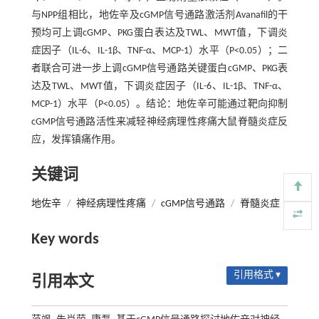
与NPP组相比，地佐辛及cGMP信号通路激活剂Avanafil的干
预均可上调cGMP、PKG蛋白表达及TWL、MWT值，下调炎
症因子（IL-6、IL-1β、TNF-α、MCP-1）水平（P<0.05）；二
者联合可进一步上调cGMP信号通路关键蛋白cGMP、PKG表
达及TWL、MWT值，下调炎症因子（IL-6、IL-1β、TNF-α、
MCP-1）水平（P<0.05）。结论：地佐辛可能通过靶向抑制
cGMP信号通路活性来减轻神经病理性疼痛大鼠脊髓炎症反
应，发挥镇痛作用。
关键词
地佐辛
/
神经病理性疼痛
/
cGMP信号通路
/
脊髓炎症
Key words
引用格式 ▾
引用本文