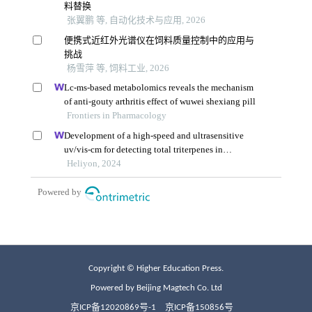
Copyright © Higher Education Press.
Powered by Beijing Magtech Co. Ltd
京ICP备12020869号-1
京ICP备150856号