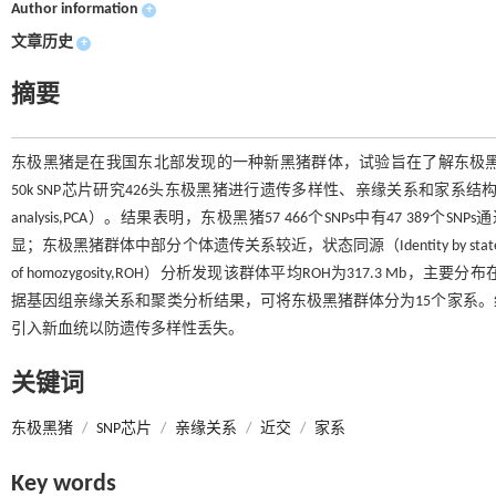
Author information
+
文章历史
+
摘要
东极黑猪是在我国东北部发现的一种新黑猪群体，试验旨在了解东极
50k SNP芯片研究426头东极黑猪进行遗传多样性、亲缘关系和家系结构，同时
analysis,PCA）。结果表明，东极黑猪57 466个SNPs中有47 
显；东极黑猪群体中部分个体遗传关系较近，状态同源（Identity by state,I
of homozygosity,ROH）分析发现该群体平均ROH为317.3 Mb，
据基因组亲缘关系和聚类分析结果，可将东极黑猪群体分为15个家系
引入新血统以防遗传多样性丢失。
关键词
东极黑猪
/
SNP芯片
/
亲缘关系
/
近交
/
家系
Key words