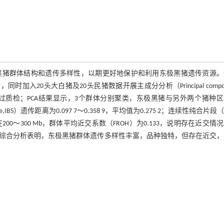
黑猪群体结构和遗传多样性，以期更好地保护和利用东极黑猪遗传资源。
加入20头大白猪及20头民猪数据开展主成分分析（Principal compon
389个SNPs通过质检；PCA结果显示，3个群体分别聚类，东极黑猪与另外两个猪种
BS）遗传距离为0.097 7～0.358 9，平均值为0.275 2；连续性纯合片段（R
主要分布在200～300 Mb，群体平均近交系数（FROH）为0.133，说明存在近交情
。综合分析表明，东极黑猪群体遗传多样性丰富，品种独特，但存在近交，