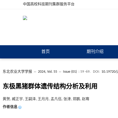
中国高校科技期刊集群服务平台
首页
期刊介绍
东北农业大学学报
››
2024, Vol. 55
››
Issue (01)
: 59 -69.
DOI:
10.19720/j
东极黑猪群体遗传结构分析及利用
黄贺, 臧正宇, 王嗣泽, 王月月, 孟凡伍, 张津, 郑鹏, 赵骞
作者信息
+