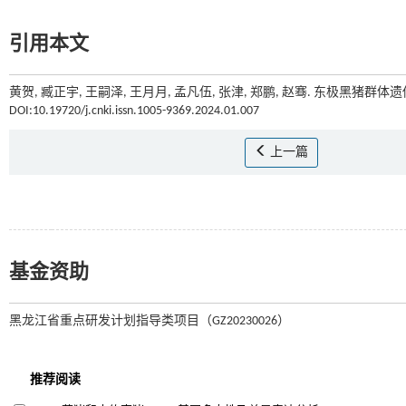
引用本文
黄贺, 臧正宇, 王嗣泽, 王月月, 孟凡伍, 张津, 郑鹏, 赵骞. 东极黑猪群体
DOI:10.19720/j.cnki.issn.1005-9369.2024.01.007
上一篇
基金资助
黑龙江省重点研发计划指导类项目（GZ20230026）