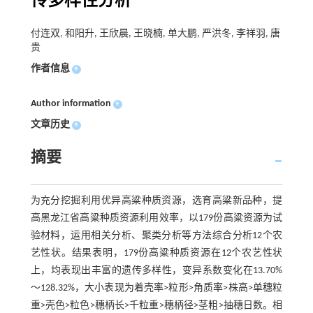
传多样性分析
付连双, 和阳升, 王欣晨, 王晓楠, 单大鹏, 严洪冬, 李祥羽, 唐
贵
作者信息
+
Author information
+
文章历史
+
摘要
为充分挖掘利用优异高粱种质资源，选育高粱新品种，提
高黑龙江省高粱种质资源利用效率，以179份高粱资源为试
验材料，运用相关分析、聚类分析等方法综合分析12个农
艺性状。结果表明，179份高粱种质资源在12个农艺性状
上，均表现出丰富的遗传多样性，变异系数变化在13.70%
～128.32%，大小表现为着壳率>粒形>角质率>株高>单穗粒
重>壳色>粒色>穗柄长>千粒重>穗柄径>茎粗>抽穗日数。相