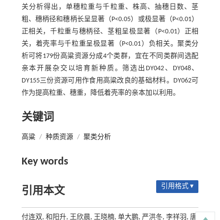
关分析得出，单穗粒重与千粒重、株高、抽穗日数、茎
粗、穗柄径和穗柄长呈显著（P<0.05）或极显著（P<0.01）
正相关，千粒重与穗柄径、茎粗呈极显著（P<0.01）正相
关，着壳率与千粒重呈极显著（P<0.01）负相关。聚类分
析可将179份高粱资源分成4个类群，宜在不同类群间选配
亲本开展杂交以培育新种质。筛选出DY042、DY048、
DY155三份资源可用作食用高粱改良的基础材料。DY062可
作为提高粒重、穗重，降低着壳率的亲本加以利用。
关键词
高粱
/
种质资源
/
聚类分析
Key words
引用格式 ▾
引用本文
付连双, 和阳升, 王欣晨, 王晓楠, 单大鹏, 严洪冬, 李祥羽, 唐