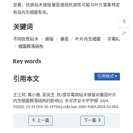
显著，抗病砧木嫁接番茄提高抗病性可能与叶片富集特定
有益内生细菌有关。
关键词
不同抗性砧木
/
嫁接
/
番茄
/
叶片内生细菌
/
灰霉病
/
细菌群落结构
Key words
引用格式 ▾
引用本文
王江珂, 龚小雅, 吴凤芝. 抗/感灰霉病砧木嫁接对番茄叶片
内生细菌群落结构的影响[J].
东北农业大学学报
, 2024,
55(03): 21-31 DOI:10.19720/j.cnki.issn.1005-9369.2024.03.003
上一篇
下一篇