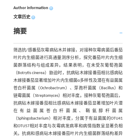
Author information
+
文章历史
+
摘要
筛选抗/感番茄灰霉病砧木并嫁接，对接种灰霉病菌后番茄
叶片内生细菌进行高通量测序分析，探究番茄叶片内生细
菌群落结构与组成差异。结果表明，在未受灰葡萄孢菌
（Botrytis cinerea）胁迫时，抗病砧木嫁接番茄相比感病砧
木嫁接番茄显著增加叶片内生细菌α多样性及潜在有益菌属
苍白杆菌属（Ochrobactrum）、芽孢杆菌属（Bacillus）和
链霉菌属（Streptomyces）相对丰度。接种灰葡萄孢菌后，
抗病砧木嫁接番茄相比感病砧木嫁接番茄显著增加叶片潜
在有益菌属苍白杆菌属、鞘氨醇杆菌属
（Sphingobacterium）相对丰度，分属于有益菌属的OTU41
和OTU57相对丰度与灰霉病发病率和病情指数呈显著负相
关。抗病和感病砧木嫁接番茄叶片内生细菌群落结构差异