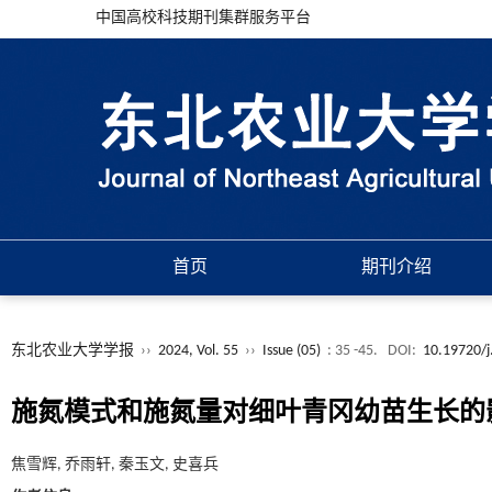
中国高校科技期刊集群服务平台
首页
期刊介绍
东北农业大学学报
››
2024, Vol. 55
››
Issue (05)
: 35 -45.
DOI:
10.19720/j
施氮模式和施氮量对细叶青冈幼苗生长的
焦雪辉, 乔雨轩, 秦玉文, 史喜兵