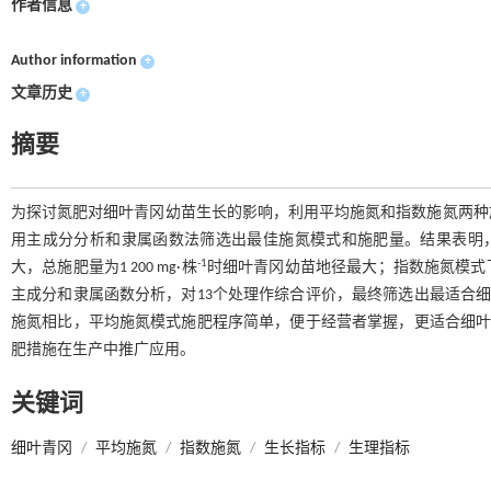
作者信息
+
Author information
+
文章历史
+
摘要
为探讨氮肥对细叶青冈幼苗生长的影响，利用平均施氮和指数施氮两种
用主成分分析和隶属函数法筛选出最佳施氮模式和施肥量。结果表明，平均
-1
大，总施肥量为1 200 mg·株
时细叶青冈幼苗地径最大；指数施氮模式下，
主成分和隶属函数分析，对13个处理作综合评价，最终筛选出最适合细叶青
施氮相比，平均施氮模式施肥程序简单，便于经营者掌握，更适合细叶青冈幼
肥措施在生产中推广应用。
关键词
细叶青冈
/
平均施氮
/
指数施氮
/
生长指标
/
生理指标