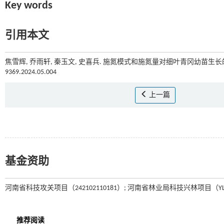
Key words
引用本文
焦雪辉, 乔雨轩, 秦玉文, 史喜兵. 施氮模式和施氮量对细叶青冈幼苗生长的
9369.2024.05.004
上一篇
基金资助
河南省科技攻关项目（242102110181）; 河南省林业局科技兴林项目（YLK