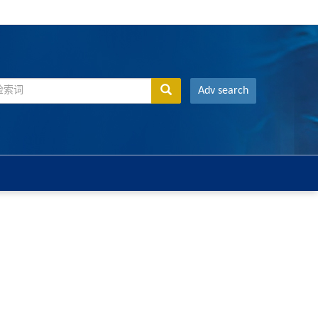
Adv search