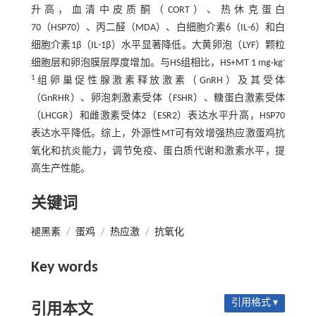
升高，血清中皮质酮（CORT）、热休克蛋白
70（HSP70）、丙二醛（MDA）、白细胞介素6（IL-6）和白
细胞介素1β（IL-1β）水平显著降低。大黄卵泡（LYF）颗粒
-
细胞层和卵泡膜层厚度增加。与HS组相比，HS+MT 1 mg·kg
1
组卵巢促性腺激素释放激素（GnRH）及其受体
（GnRHR）、卵泡刺激素受体（FSHR）、糖蛋白激素受体
（LHCGR）和雌激素受体2（ESR2）表达水平升高，HSP70
表达水平降低。综上，外源性MT可有效增强热应激蛋鸡抗
氧化和抗炎能力，调节免疫、蛋白质代谢和激素水平，提
高生产性能。
关键词
褪黑素
/
蛋鸡
/
热应激
/
抗氧化
Key words
引用格式 ▾
引用本文