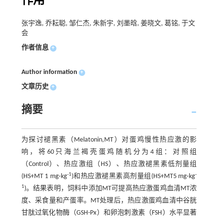
作用
张宇逸, 乔耘聪, 邹仁杰, 朱新宇, 刘墨晗, 姜晓文, 葛铭, 于文
会
作者信息
+
Author information
+
文章历史
+
摘要
为探讨褪黑素（Melatonin,MT）对蛋鸡慢性热应激的影
响，将60只海兰褐壳蛋鸡随机分为4组：对照组
（Control）、热应激组（HS）、热应激褪黑素低剂量组
-1
-
(HS+MT 1 mg·kg
)和热应激褪黑素高剂量组(HS+MT5 mg·kg
1
)。结果表明，饲料中添加MT可提高热应激蛋鸡血清MT浓
度、采食量和产蛋率。MT处理后，热应激蛋鸡血清中谷胱
甘肽过氧化物酶（GSH-Px）和卵泡刺激素（FSH）水平显著