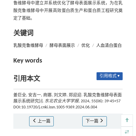
鲁维酵母中建立并系统优化了酵母表面展示系统，为在乳
酸克鲁维酵母中开展高效蛋白质生产和蛋白质工程研究奠
定了基础。
关键词
乳酸克鲁维酵母
/
酵母表面展示
/
优化
/
人血清白蛋白
Key words
引用格式 ▾
引用本文
姜巨全, 安吉一, 商娜, 刘文婷, 郑迎迎. 乳酸克鲁维酵母表面
展示系统研究[J].
东北农业大学学报
, 2024, 55(06): 39-45+57
DOI:10.19720/j.cnki.issn.1005-9369.2024.06.004
上一篇
下一篇