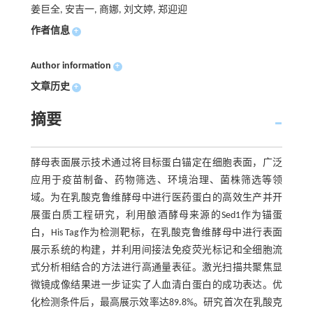
姜巨全, 安吉一, 商娜, 刘文婷, 郑迎迎
作者信息
+
Author information
+
文章历史
+
摘要
酵母表面展示技术通过将目标蛋白锚定在细胞表面，广泛
应用于疫苗制备、药物筛选、环境治理、菌株筛选等领
域。为在乳酸克鲁维酵母中进行医药蛋白的高效生产并开
展蛋白质工程研究，利用酿酒酵母来源的Sed1作为锚蛋
白，His Tag作为检测靶标，在乳酸克鲁维酵母中进行表面
展示系统的构建，并利用间接法免疫荧光标记和全细胞流
式分析相结合的方法进行高通量表征。激光扫描共聚焦显
微镜成像结果进一步证实了人血清白蛋白的成功表达。优
化检测条件后，最高展示效率达89.8%。研究首次在乳酸克