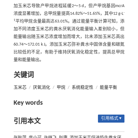
加玉米芯导致产甲烷进程延缓2～5 d，但产甲烷基因mcrA
-
浓度显著增加，总甲烷量提高14.82%～51.65%，其中12 g·L
1
平均甲烷含量最高达63.01%。通过能量平衡计算可知，添
加不同浓度玉米芯的粪水厌氧消化能量输入差别较小，但
能量输出随玉米芯浓度增加而增大，比未添加玉米芯高出
60.74～172.01 k J。添加玉米芯弥补粪水中固体含量和碳氮
比较低的不足，有助于维持厌氧消化稳定性，提高总甲烷
量和能量输出。
关键词
玉米芯
/
厌氧消化
/
甲烷
/
系统稳定性
/
能量平衡
Key words
引用格式 ▾
引用本文
张秋萍, 庞小可, 许继飞, 赵康. 添加玉米芯促进奶牛粪水厌