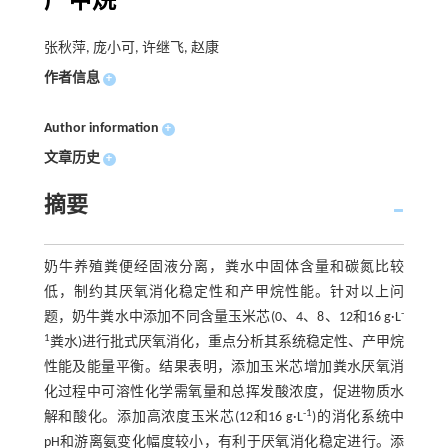
产甲烷
张秋萍, 庞小可, 许继飞, 赵康
作者信息
+
Author information
+
文章历史
+
摘要
奶牛养殖粪便经固液分离，粪水中固体含量和碳氮比较
低，制约其厌氧消化稳定性和产甲烷性能。针对以上问
-
题，奶牛粪水中添加不同含量玉米芯(0、4、8、12和16 g·L
1
粪水)进行批式厌氧消化，重点分析其系统稳定性、产甲烷
性能及能量平衡。结果表明，添加玉米芯增加粪水厌氧消
化过程中可溶性化学需氧量和总挥发酸浓度，促进物质水
-1
解和酸化。添加高浓度玉米芯(12和16 g·L
)的消化系统中
pH和游离氨变化幅度较小，有利于厌氧消化稳定进行。添