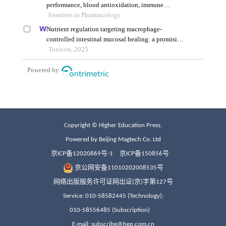
Copyright © Higher Education Press.
Powered by Beijing Magtech Co. Ltd
京ICP备12020869号-1
京ICP备150856号
京公网安备11010202008535号
网络出版服务许可证网出证(京)字第127号
Service: 010-58582445 (Technology);
010-58556485 (Subscription)
E-mail: subscribe@hep.com.cn