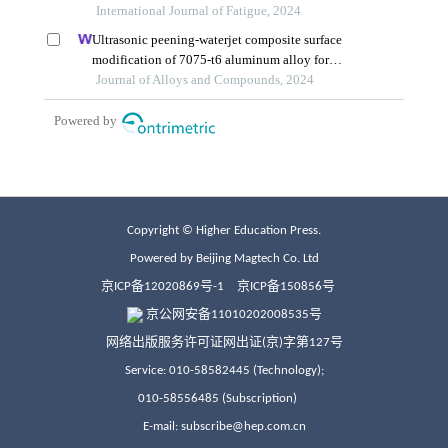
Copyright © Higher Education Press.
Powered by Beijing Magtech Co. Ltd
京ICP备12020869号-1
京ICP备150856号
京公网安备11010202008535号
网络出版服务许可证网出证(京)字第127号
Service: 010-58582445 (Technology);
010-58556485 (Subscription)
E-mail: subscribe@hep.com.cn