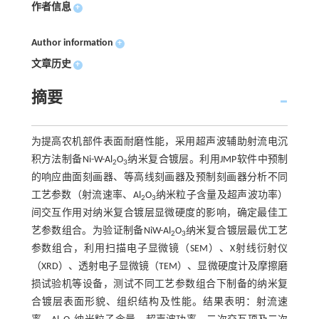
作者信息
+
Author information
+
文章历史
+
摘要
为提高农机部件表面耐磨性能，采用超声波辅助射流电沉
积方法制备Ni-W-Al
O
纳米复合镀层。利用JMP软件中预制
2
3
的响应曲面刻画器、等高线刻画器及预制刻画器分析不同
工艺参数（射流速率、Al
O
纳米粒子含量及超声波功率）
2
3
间交互作用对纳米复合镀层显微硬度的影响，确定最佳工
艺参数组合。为验证制备NiW-Al
O
纳米复合镀层最优工艺
2
3
参数组合，利用扫描电子显微镜（SEM）、X射线衍射仪
（XRD）、透射电子显微镜（TEM）、显微硬度计及摩擦磨
损试验机等设备，测试不同工艺参数组合下制备的纳米复
合镀层表面形貌、组织结构及性能。结果表明：射流速