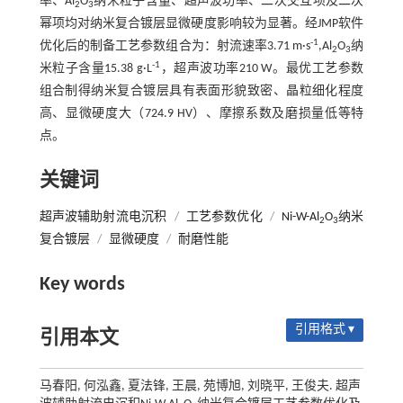
率、Al
O
纳米粒子含量、超声波功率、二次交互项及二次
2
3
幂项均对纳米复合镀层显微硬度影响较为显著。经JMP软件
-1
优化后的制备工艺参数组合为：射流速率3.71 m·s
,Al
O
纳
2
3
-1
米粒子含量15.38 g·L
，超声波功率210 W。最优工艺参数
组合制得纳米复合镀层具有表面形貌致密、晶粒细化程度
高、显微硬度大（724.9 HV）、摩擦系数及磨损量低等特
点。
关键词
超声波辅助射流电沉积
/
工艺参数优化
/
Ni-W-Al
O
纳米
2
3
复合镀层
/
显微硬度
/
耐磨性能
Key words
引用格式 ▾
引用本文
马春阳, 何泓鑫, 夏法锋, 王晨, 苑博旭, 刘晓平, 王俊夫. 超声