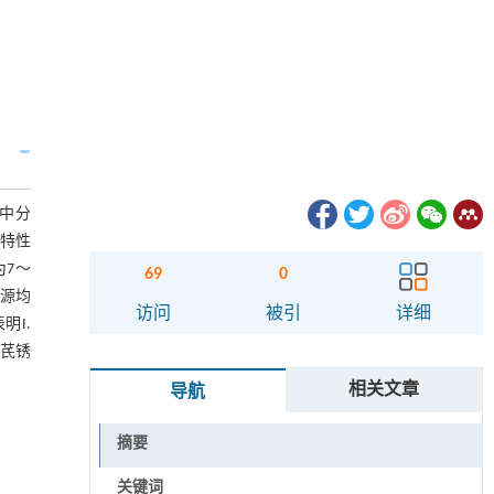
品中分
学特性
为7～
69
0
碳源均
访问
被引
详细
明I.
芪锈
相关文章
导航
摘要
关键词