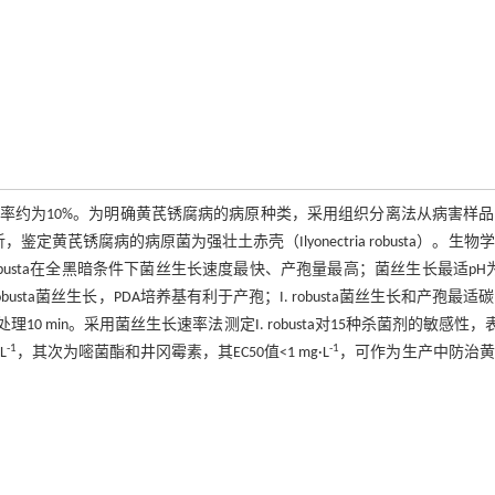
病率约为10%。为明确黄芪锈腐病的病原种类，采用组织分离法从病害样
分析，鉴定黄芪锈腐病的病原菌为强壮土赤壳（Ilyonectria robusta）。生物
obusta在全黑暗条件下菌丝生长速度最快、产孢量最高；菌丝生长最适pH
robusta菌丝生长，PDA培养基有利于产孢；I. robusta菌丝生长和产孢最适
10 min。采用菌丝生长速率法测定I. robusta对15种杀菌剂的敏感性，表
-1
-1
L
，其次为嘧菌酯和井冈霉素，其EC50值<1 mg·L
，可作为生产中防治黄