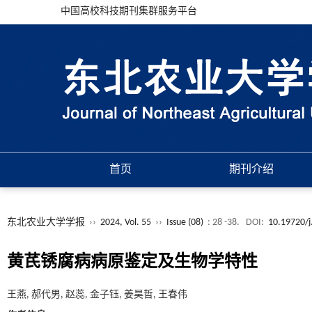
中国高校科技期刊集群服务平台
首页
期刊介绍
东北农业大学学报
››
2024, Vol. 55
››
Issue (08)
: 28 -38.
DOI:
10.19720/j
黄芪锈腐病病原鉴定及生物学特性
王燕, 郝代男, 赵蕊, 金子钰, 姜昊哲, 王春伟