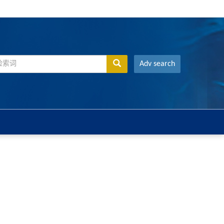
Adv search