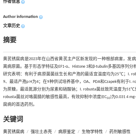
作者信息
+
Author information
+
文章历史
+
摘要
黄芪锈腐病是2023年在山西省黄芪主产区新发现的一种根部病害，发
离病原菌。基于形态学特征及EF1-α、Histone 3和β-tubulin多基因序列
研究表明：有利于病原菌菌丝生长和产孢的最适宜温度均为25℃；I. r
9、最适产孢p H为4；在9种供试培养基中，OA、PDA和Czapek有利于I. 
为蔗糖，最适氮源分别为尿素和硝酸钠；I. robusta菌丝致死温度为51℃处理
robusta菌丝对咯菌腈的敏感性最高，有效抑制中浓度(EC
)为0.031 4 mg·
50
腐病的首选药剂。
关键词
黄芪锈腐病
/
强壮土赤壳
/
病原鉴定
/
生物学特性
/
药剂敏感性