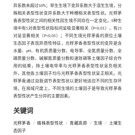
异系数未超过10%；旱生生境下变异系数大于湿生生境，分
株相关表型性状变异系数大于种穗相关表型性状。光稃茅
香表型性状之间的相关性因生境不同存在一定变化，5种生
境中有5对表型性状指标间呈极显著相关（P<0.01），有21
对呈显著相关（P<0.05）；不同生境光稃茅香的原位土壤
生态因子表现异质性特征，光稃茅香表型性状的变异是含
水量、pH、有机质质量分数、电导率、全氮质量分数、全
磷质量分数、碱解氮质量分数和速效磷等土壤因子综合作
用的结果，除土壤电导率与光稃茅香表型性状呈负相关
外，其他各土壤因子均与光稃茅香表型性状呈正相关。光
稃茅香通过自我调节表型性状以更好地适应不同的生存环
境，在局域尺度上，不同生境的土壤因子是导致光稃茅香
表型性状产生分异的主要因素。
关键词
光稃茅香
/
植株表型性状
/
青藏高原
/
生境
/
土壤生
态因子