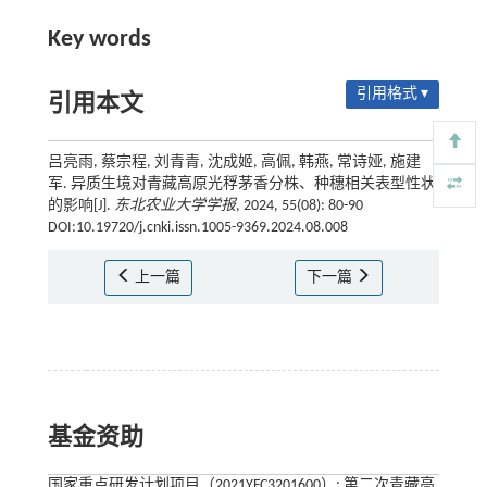
Key words
引用格式 ▾
引用本文
吕亮雨, 蔡宗程, 刘青青, 沈成姬, 高佩, 韩燕, 常诗娅, 施建
军. 异质生境对青藏高原光稃茅香分株、种穗相关表型性状
的影响[J].
东北农业大学学报
, 2024, 55(08): 80-90
DOI:10.19720/j.cnki.issn.1005-9369.2024.08.008
上一篇
下一篇
基金资助
国家重点研发计划项目（2021YFC3201600）; 第二次青藏高