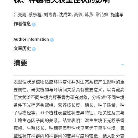
株、种穗相关表型性状的影响
吕亮雨, 蔡宗程, 刘青青, 沈成姬, 高佩, 韩燕, 常诗娅, 施建军
作者信息
+
Author information
+
文章历史
+
摘要
表型性状是植物适应环境变化并对生态系统产生影响的重
要属性，研究植物与环境间关系具有重要意义。以青藏高
原大武滩不同生境光稃茅香为研究对象，分析5种不同生境
条件下光稃茅香冠幅、营养枝长度、穗长、种子质量、种
子纵横径等，11个植株表型性状变异特征、相关性及其与
土壤生态因子间的关系。结果表明：湿生生境下光稃茅香
冠幅、生殖枝长、种穗等表型性状显著优于旱生生境，表
型性状在种群内和种群间的变异程度均较低，绝大部分变