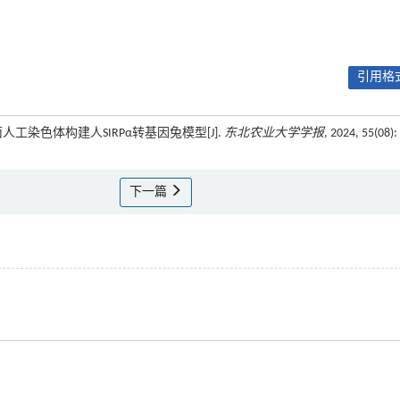
引用格式
细菌人工染色体构建人SIRPα转基因兔模型[J].
东北农业大学学报
, 2024, 55(08):
下一篇