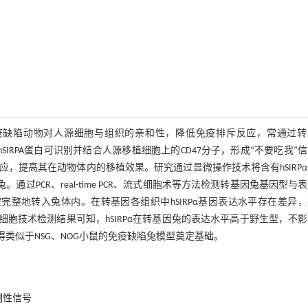
疫缺陷动物对人源细胞与组织的亲和性，降低免疫排斥反应，常通过转
源SIRPA蛋白。hSIRPA蛋白可识别并结合人源移植细胞上的CD47分子，形成“不要吃我”
，提高其在动物体内的移植效果。研究通过显微操作技术将含有hSIRP
。通过PCR、real-time PCR、流式细胞术等方法检测转基因兔基因型与
α基因被完整地转入兔体内。在转基因各组织中hSIRPα基因表达水平存在差异
细胞技术检测结果可知，hSIRPα在转基因兔的表达水平高于野生型，不
得类似于NSG、NOG小鼠的免疫缺陷兔模型奠定基础。
7抑制性信号