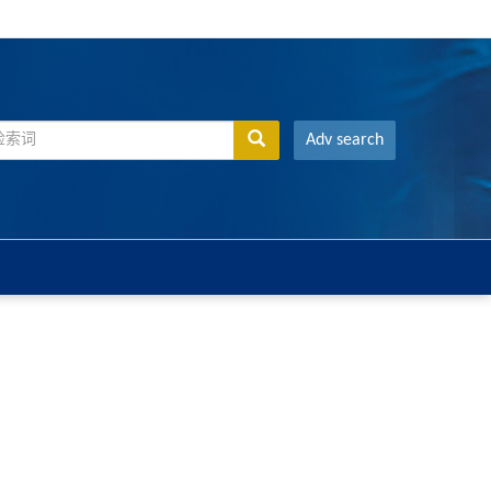
Adv search