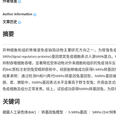
作者信息
+
Author information
+
文章历史
+
摘要
异种细胞和组织移植是免疫缺陷动物主要研究方向之一，为增强免
SIRPα(Signal regulatory proteinα)基因使其免疫细胞表达人
抑制吞噬细胞吞噬，显著降低受体动物对外来细胞和组织的免疫排斥反应
的BAC质粒注射到兔受精卵原核中，经胚胎移植成功获得h SIRPα转基因兔
结果表明：通过检测F0和F1两代hSIRPα转基因兔基因型，hSIRP
肠、胃、脾脏中，hSIRPα基因表达水平显著高于野生型兔；外周血流式
免疫细胞及组分正常发育。综上，试验成功获得hSIRPα转基因兔，为获
关键词
细菌人工染色体(BAC)
/
转基因兔模型
/
h SIRPα基因
/
SIRPα-CD4