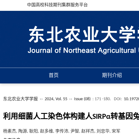
中国高校科技期刊集群服务平台
首页
期刊介绍
东北农业大学学报
››
2024, Vol. 55
››
Issue (08)
: 171 -180.
DOI:
10.19720
利用细菌人工染色体构建人SIRPα转基因
杨素杰, 陶源, 耿阳, 赵多维, 李传沛, 尹智, 赵祥杰, 刘忠华, 宋军