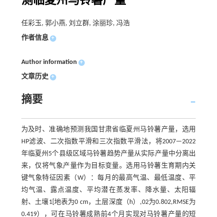
测临夏州马铃薯产量
任彩玉, 郭小燕, 刘立群, 涂丽珍, 冯浩
作者信息
+
Author information
+
文章历史
+
摘要
为及时、准确地预测我国甘肃省临夏州马铃薯产量，选用
HP滤波、二次指数平滑和三次指数平滑法，将2007—2022
年临夏州5个县级区域马铃薯趋势产量从实际产量中分离出
来，仅将气象产量作为目标变量。选用马铃薯生育期内关
键气象特征因素（W）：每月的最高气温、最低温度、平
均气温、露点温度、平均潜在蒸发率、降水量、太阳辐
射、土壤1[地表为0 cm，土层深度（h）,0
2为0.802,RMSE为
0.419），可在马铃薯成熟前4个月实现对马铃薯产量的短