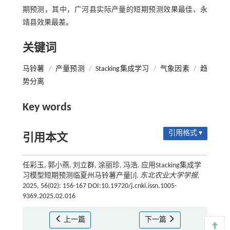
期预测，其中，广河县实际产量的短期预测效果最佳、永
靖县效果最差。
关键词
马铃薯
/
产量预测
/
Stacking集成学习
/
气象因素
/
趋
势分离
Key words
引用格式 ▾
引用本文
任彩玉, 郭小燕, 刘立群, 涂丽珍, 冯浩. 应用Stacking集成学
习模型短期预测临夏州马铃薯产量[J].
东北农业大学学报
,
2025, 56(02): 156-167 DOI:10.19720/j.cnki.issn.1005-
9369.2025.02.016
上一篇
下一篇