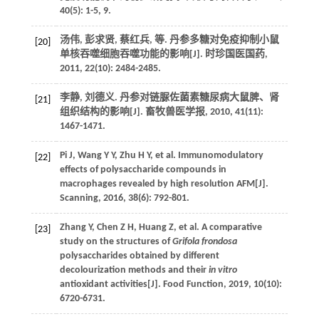
40
(5): 1-5, 9.
汤伟, 彭求贤, 蔡红兵,
等
. 丹参多糖对免疫抑制小鼠
[20]
单核吞噬细胞吞噬功能的影响[J].
时珍国医国药
,
2011
,
22
(10): 2484-2485.
李静, 刘德义. 丹参对链脲佐菌素糖尿病大鼠脾、肾
[21]
组织结构的影响[J].
畜牧兽医学报
,
2010
,
41
(11):
1467-1471.
Pi
J
,
Wang
Y Y
,
Zhu
H Y
,
et al.
Immunomodulatory
[22]
effects of polysaccharide compounds in
macrophages revealed by high resolution AFM[J].
Scanning
,
2016
,
38
(6): 792-801.
Zhang
Y
,
Chen
Z H
,
Huang
Z
,
et al.
A comparative
[23]
study on the structures of
Grifola frondosa
polysaccharides obtained by different
decolourization methods and their
in vitro
antioxidant activities[J].
Food Function
,
2019
, 10(10):
6720-6731.