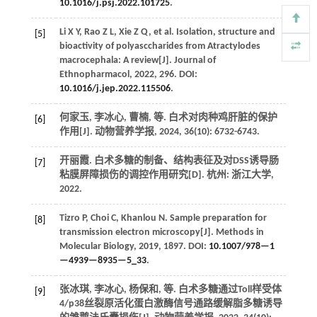
10.1016/j.psj.2022.101725
.
Li
X Y
,
Rao
Z L
,
Xie
Z Q
,
et al.
Isolation, structure and
[5]
bioactivity of polyasccharides from Atractylodes
macrocephala: A review[J].
Journal of
Ethnopharmacol
,
2022
,
296
. DOI:
10.1016/j.jep.2022.115506
.
何家玉, 李冰心, 曹楠,
等
. 白术对肉种鸡肝脏的保护
[6]
作用[J].
动物营养学报
,
2024
,
36
(10): 6732-6743.
开丽霞. 白术多糖的制备、结构表征及对DSS诱导肠
[7]
粘膜屏障损伤的调控作用研究[D]. 杭州: 浙江大学,
2022
.
Tizro
P
,
Choi
C
,
Khanlou
N
.
Sample preparation for
[8]
transmission electron microscopy[J].
Methods in
Molecular Biology
,
2019
,
1897
. DOI:
10.1007/978—1
—4939—8935—5_33
.
张冰琪, 李冰心, 杨保和,
等
. 白术多糖通过Toll样受体
[9]
4/p38丝裂原活化蛋白激酶信号通路缓解脂多糖诱导