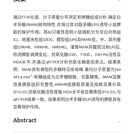
通过FT-IR光谱、分子质量分布测定和单糖组成分析,确定白
术多糖(PAMK)结构特性,并探讨其对脂多糖(LPS)诱导小鼠脾
脏的保护作用。将60只雄性昆明小鼠随机分为空白对照组
(C)、地塞米松组(DEX)、模型组(LPS)及PAMK低、中、高剂量
组(LPAMK、MPAMK、HPAMK)。灌胃PAMK并腹腔注射LPS后,
检测脾脏病理变化、抗氧化酶(CAT、T-SOD、GSH-Px)活性及
MDA水平,并通过qRT-PCR分析抗氧化酶基因表达。结果表
明：PAMK具有典型的多糖特征吸收峰,重均分子质量为164
-1
469 g·mol
,单糖组成为古罗糖醛酸、甘露糖等。PAMK显著
改善脾脏组织完整性,HPAMK组脾脏质量及指数显著升高
(
P
<0.05),抗氧化酶活性增强,MDA水平极显著降低(
P
<0.01),与
qRT-PCR结果一致。结果表明白术多糖对LPS诱导的脾脏具有
显著保护作用。
Abstract