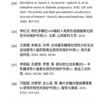
Djordjevic
A
,
Spasic
S
,
Jovanovic—galovic
A
,
et al.
[24]
Oxidative stress in diabetic pregnancy: SOD, CAT and
GSH—Px activity and lipid peroxidation products[J].
Journal of Matern—Fetal & Neonatal Medicine
,
2004
,
16
(6): 367-372.
李红光. 枸杞多糖在UVB辐射人角质形成细胞氧化损
[25]
伤中的保护作用[D]. 太原: 山西医科大学,
2014
.
王焕燃, 朱轶龙, 孙萍. 白块菌多糖理化特性分析及对
[26]
运动疲劳小鼠肝脏氧化损伤的保护作用[J].
现代食
品科技
,
2024
,
40
(3): 56-64.
李晓丽, 苏建青, 李莹,
等
. 硒化刺五加多糖对D—半
[27]
乳糖诱导小鼠氧化损伤的保护作用[J].
食品工业科
技
,
2024
,
45
(16): 368-375.
邝甜甜, 孙筱梦, 史心茹,
等
. 桑叶多糖对黄曲霉毒素
[28]
B1诱导肝损伤的保护作用[J].
畜牧与兽医
,
2025
,
57
(1): 119-125.