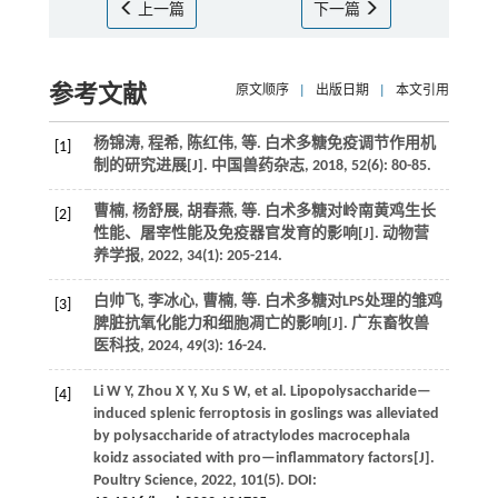
上一篇
下一篇
参考文献
原文顺序
|
出版日期
|
本文引用
杨锦涛, 程希, 陈红伟,
等
. 白术多糖免疫调节作用机
[1]
制的研究进展[J].
中国兽药杂志
,
2018
,
52
(6): 80-85.
曹楠, 杨舒展, 胡春燕,
等
. 白术多糖对岭南黄鸡生长
[2]
性能、屠宰性能及免疫器官发育的影响[J].
动物营
养学报
,
2022
,
34
(1): 205-214.
白帅飞, 李冰心, 曹楠,
等
. 白术多糖对LPS处理的雏鸡
[3]
脾脏抗氧化能力和细胞凋亡的影响[J].
广东畜牧兽
医科技
,
2024
,
49
(3): 16-24.
Li
W Y
,
Zhou
X Y
,
Xu
S W
,
et al.
Lipopolysaccharide—
[4]
induced splenic ferroptosis in goslings was alleviated
by polysaccharide of atractylodes macrocephala
koidz associated with pro—inflammatory factors[J].
Poultry Science
,
2022
,
101
(5). DOI: