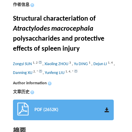
作者信息
+
Structural characteriation of
Atractylodes macrocephala
polysaccharides and protective
effects of spleen injury
1
,
2
3
1
1
,
4
Zongyi SUN
,
Xiaoling ZHOU
,
Yu DING
,
Dejun LI
,
2
,
*
1
,
4
,
*
Danning XU
,
Yunfeng LIU
Author information
+
文章历史
+
PDF (2652K)
摘要