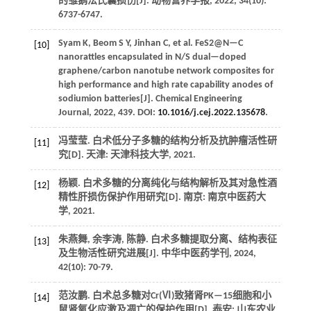
的雏鹅法氏囊损伤[J].
动物营养学报
,
2022
,
34
(10):
6737-6747.
Syam
K
,
Beom
S Y
,
Jinhan
C
,
et al.
FeS2@N—C
[10]
nanorattles encapsulated in N/S dual—doped
graphene/carbon nanotube network composites for
high performance and high rate capability anodes of
sodiumion batteries[J].
Chemical Engineering
Journal
,
2022
,
439
. DOI:
10.1016/j.cej.2022.135678
.
冯莹莹. 白术低分子多糖的结构分析及抗肿瘤活性研
[11]
究[D]. 天津: 天津科技大学,
2021
.
杨颖. 白术多糖的分离纯化与结构解析及其对急性酒
[12]
精性肝损伤保护作用研究[D]. 南京: 南京中医药大
学,
2021
.
朱燕舞, 余李涛, 陈静. 白术多糖提取分离、结构表征
[13]
及生物活性研究进展[J].
中华中医药学刊
,
2024
,
42
(10): 70-79.
范汝鹏. 白术总多糖对Cr(Ⅵ)致猪肾PK—15细胞和小
[14]
鼠肾氧化应激及凋亡的保护作用[D]. 泰安: 山东农业