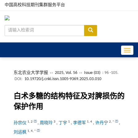
中国高校科技期刊集群服务平台
Toggle
东北农业大学学报
››
2025, Vol. 56
››
Issue (03)
: 96 -105.
DOI:
10.19720/j.cnki.issn.1005-9369.2025.03.010
白术多糖的结构特征及对脾损伤的
保护作用
1
,
2
3
1
1
,
4
2
,
*
孙宗仪
,
周晓玲
,
丁宇
,
李德军
,
许丹宁
,
1
,
4
,
*
刘运枫