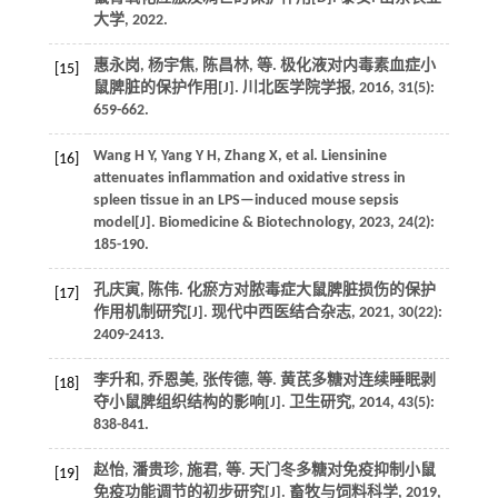
大学,
2022
.
惠永岗, 杨宇焦, 陈昌林,
等
. 极化液对内毒素血症小
[15]
鼠脾脏的保护作用[J].
川北医学院学报
,
2016
,
31
(5):
659-662.
Wang
H Y
,
Yang
Y H
,
Zhang
X
,
et al.
Liensinine
[16]
attenuates inflammation and oxidative stress in
spleen tissue in an LPS—induced mouse sepsis
model[J].
Biomedicine & Biotechnology
,
2023
,
24
(2):
185-190.
孔庆寅, 陈伟. 化瘀方对脓毒症大鼠脾脏损伤的保护
[17]
作用机制研究[J].
现代中西医结合杂志
,
2021
,
30
(22):
2409-2413.
李升和, 乔恩美, 张传德,
等
. 黄芪多糖对连续睡眠剥
[18]
夺小鼠脾组织结构的影响[J].
卫生研究
,
2014
,
43
(5):
838-841.
赵怡, 潘贵珍, 施君,
等
. 天门冬多糖对免疫抑制小鼠
[19]
免疫功能调节的初步研究[J].
畜牧与饲料科学
,
2019
,