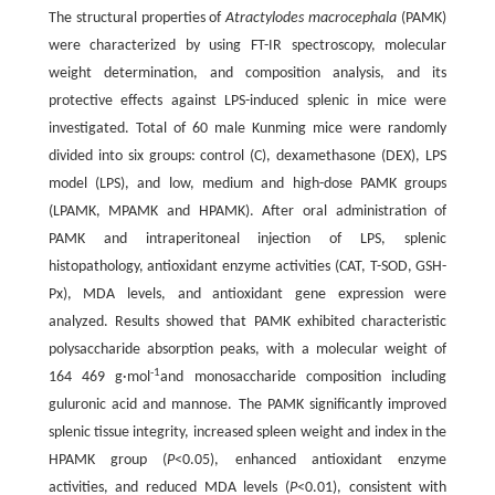
The structural properties of
Atractylodes macrocephala
(PAMK)
were characterized by using FT-IR spectroscopy, molecular
weight determination, and composition analysis, and its
protective effects against LPS-induced splenic in mice were
investigated. Total of 60 male Kunming mice were randomly
divided into six groups: control (C), dexamethasone (DEX), LPS
model (LPS), and low, medium and high-dose PAMK groups
(LPAMK, MPAMK and HPAMK). After oral administration of
PAMK and intraperitoneal injection of LPS, splenic
histopathology, antioxidant enzyme activities (CAT, T-SOD, GSH-
Px), MDA levels, and antioxidant gene expression were
analyzed. Results showed that PAMK exhibited characteristic
polysaccharide absorption peaks, with a molecular weight of
-1
164 469 g·mol
and monosaccharide composition including
guluronic acid and mannose. The PAMK significantly improved
splenic tissue integrity, increased spleen weight and index in the
HPAMK group (
P
<0.05), enhanced antioxidant enzyme
activities, and reduced MDA levels (
P
<0.01), consistent with