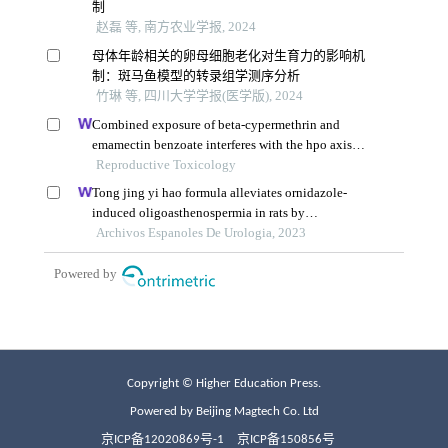
Copyright © Higher Education Press.
Powered by Beijing Magtech Co. Ltd
京ICP备12020869号-1
京ICP备150856号