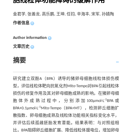
胞线粒体功能障碍的缓解作用
金君学, 张善龙, 高乐鹏, 王坤, 任钧, 辛海丰, 宋军, 孙婧陶
作者信息
+
Author information
+
文章历史
+
摘要
研究建立双酚A（BPA）诱导的猪卵母细胞线粒体损伤模
型，评估线粒体靶向抗氧化剂Mito-Tempo对BPA引起线粒体
损伤的修复作用及其对卵母细胞成熟的影响。在猪卵母细
-1
胞体外成熟过程中，分别添加100μmol·L
BPA或
-1
BPA+0.1μmol·L
Mito-Tempo（BPA+MT），检测卵丘细胞扩
散指数、卵母细胞成熟及线粒体功能相关指标变化水平，
并评估后续孤雌胚胎发育潜能。结果表明：与对照组相
比，BPA阻碍卵丘细胞扩展、降低线粒体膜电位，增加卵母