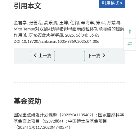
引用格式 ▾
引用本文
金君学, 张善龙, 高乐鹏, 王坤, 任钧, 辛海丰, 宋军, 孙婧陶.
Mito-Tempo对双酚A诱导猪卵母细胞线粒体功能障碍的缓解
作用[J].
东北农业大学学报
, 2025, 56(04): 56-63
DOI:10.19720/j.cnki.issn.1005-9369.2025.04.006
上一篇
下一篇
基金资助
国家重点研发计划课题（2022YFA1105402）; 国家自然科学
基金面上项目（32372884）; 中国博士后基金项目
（2024T170117,2023M740574）