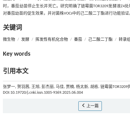
时，番茄幼苗停止生长并死亡。研究明确了链霉菌TOR3209发酵液Z4处理
对番茄幼苗的促生效果，并对菌株VOCs中的己二酸二丁酯进行功能验证
关键词
微生物
/
发酵
/
挥发性有机化合物
/
番茄
/
己二酸二丁酯
/
转录
Key words
引用本文
张梦一, 贺羽茜, 王旭, 彭杰丽, 马佳, 贾楠, 杨太新, 胡栋. 链霉菌TOR
DOI:10.19720/j.cnki.issn.1005-9369.2025.06.004
上一篇