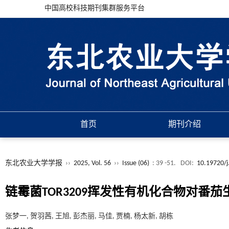
中国高校科技期刊集群服务平台
首页
期刊介绍
东北农业大学学报
››
2025, Vol. 56
››
Issue (06)
: 39 -51.
DOI:
10.19720/j
链霉菌TOR3209挥发性有机化合物对番
张梦一, 贺羽茜, 王旭, 彭杰丽, 马佳, 贾楠, 杨太新, 胡栋