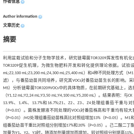
作者信息
+
Author information
+
文章历史
+
摘要
利用盆栽试验和分子生物学技术，研究链霉菌TOR3209挥发性有机化合物（Vola
TOR3209促生机理，为微生物肥料开发和转化提供理论依据。试验设置链霉菌
mL;Z2,100 mL;Z3,200 mL;Z4,300 mL;Z5,400 mL）
滤），与番茄幼苗共同培养，研究其VOCs对番茄幼苗生长的影响。采取固相微萃取（So
MS）分析链霉菌TOR3209VOCs中的具体物质，在前期研究基础上，选
（Y1,12 mL;Y2,24 mL;Y3,50 mL;Y4,100 mL;Y5,200 
13.9%、1.4%、13.7%和16.7%;Z1、Z2、Z3、Z4处理组番茄干重
（P<0.01）。菌株发酵液不同处理的VOCs对番茄株高和干重均有较大
（P<0.01）;M2处理组番茄幼苗株高比对照组增加13%（P<0.05）。M
组番茄幼苗干重比对照组分别增加17%和20%（P<0.05）。己二酸二丁酯
加量为Y1、Y2、Y3时，随添加剂量增加而增加，较对照组分别提高11%