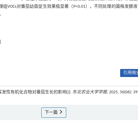
组VOCs对番茄幼苗促生效果极显著（P<0.01），不同处理的菌株发酵液V
。
组
引用格式
3209挥发性有机化合物对番茄生长的影响[J].
东北农业大学学报
, 2025, 56(06): 39
下一篇