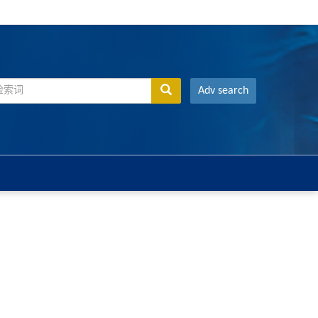
Adv search