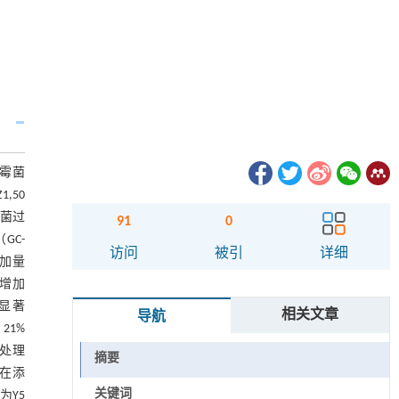
链霉菌
,50
灭菌过
91
0
GC-
访问
被引
详细
加量
别增加
极显著
相关文章
导航
21%
3处理
摘要
，在添
关键词
为Y5