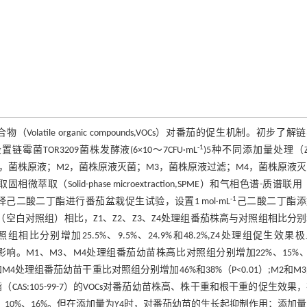
tile organic compounds,VOCs）对番茄的促生机制。初步了解
-1
TOR3209菌株发酵液(6×10～7CFU·mL
)5种不同添加量处理（Z1
和4种不同处理方式（M1，菌株原液；M2，菌株原液灭菌；M3，菌株原液过滤；M4，菌株原液
lid-phase microextraction,SPME）和气相色谱-质谱联用（
-1
择己二酸二丁酯进行番茄盆栽促生试验，设置1 mol·mL
己二酸二丁酯添
mL）。结果表明：与CK（空白对照组）相比，Z1、Z2、Z3、Z4处理组番茄株高与对照组相比分
与对照组相比分别增加25.5%、9.5%、24.9%和48.2%,Z4处理组促生效果
影响。M1、M3、M4处理组番茄幼苗株高比对照组分别增加22%、15%、
1和M4处理组番茄幼苗干重比对照组分别增加46%和38%（P<0.01）;M2和M
（CAS:105-99-7）的VOCs对番茄幼苗株高、株干重和根干重的促生效果
、10%、16%。但在添加量为Y4时，对番茄幼苗的生长起抑制作用；添加量