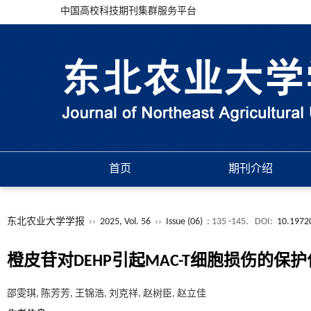
中国高校科技期刊集群服务平台
首页
期刊介绍
东北农业大学学报
››
2025, Vol. 56
››
Issue (06)
: 135 -145.
DOI:
10.19720
橙皮苷对DEHP引起MAC-T细胞损伤的保
邵雯琪, 陈芳芳, 王锦浩, 刘克祥, 赵树臣, 赵立佳