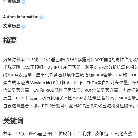
作者信息
+
Author information
+
文章历史
+
摘要
为探讨邻苯二甲酸二(2-乙基己)酯(DEHP)暴露对MAC-T细胞的毒性作用
半胱氨酸(NAC)干预组、DEHP+HDN干预组，利用RT-qPCR分析抗氧化相关基因(N
的mRNA表达量；应用试剂盒检测氧化应激指标(MDA含量、CAT和T-SOD活性、
蛋白质印迹法(Western blot)检测IL-6、IL-1β、TNF-α蛋白
含量显著升高、CAT和T-SOD活性显著降低、ROS含量显著升高、炎症
反应；HDN干预后，抗氧化相关基因mRNA表达量显著升高、MDA含量显
白表达量显著下调。DEHP暴露可引起MAC-T细胞氧化应激和炎症损伤
关键词
邻苯二甲酸二(2-乙基己)酯
/
橙皮苷
/
牛乳腺上皮细胞
/
氧化应激
/