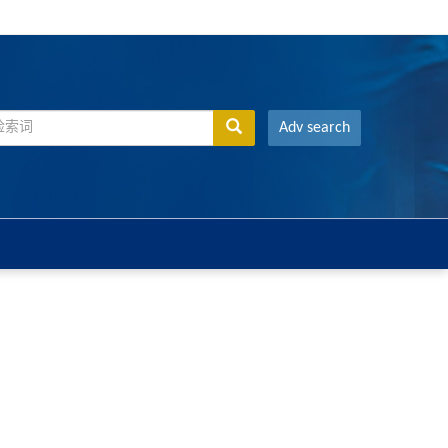
Adv search