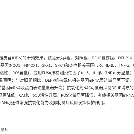
及橙皮苷(HDN)的干预效果，试验分为4组，对照组、DEHP暴露组、DEHP+N
QO1、HMOX1、GPX1、GPX4)和炎症相关基因(IL-6、IL-1β、TNF-α、CC
ROS含量)；应用ELISA法检测炎性因子(IL-6、IL-1β、TNF-α)分泌量
相对表达量。结果表明：与对照组相比，DEHP组抗氧化相关基因mRNA表达量显著下调、
相关基因mRNA及蛋白表达量显著升高；抗氧化剂NAC可显著抑制DEHP诱导
著降低、CAT和T-SOD活性升高、ROS含量显著降低、炎症相关基因mRN
，HDN可通过增强抗氧化能力及抑制炎症反应发挥保护作用。
炎症