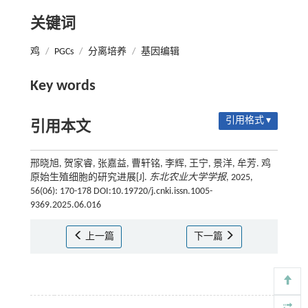
关键词
鸡
/
PGCs
/
分离培养
/
基因编辑
Key words
引用格式 ▾
引用本文
邢晓旭, 贺家睿, 张嘉益, 曹轩铭, 李辉, 王宁, 景洋, 牟芳. 鸡
原始生殖细胞的研究进展[J].
东北农业大学学报
, 2025,
56(06): 170-178 DOI:10.19720/j.cnki.issn.1005-
9369.2025.06.016
上一篇
下一篇