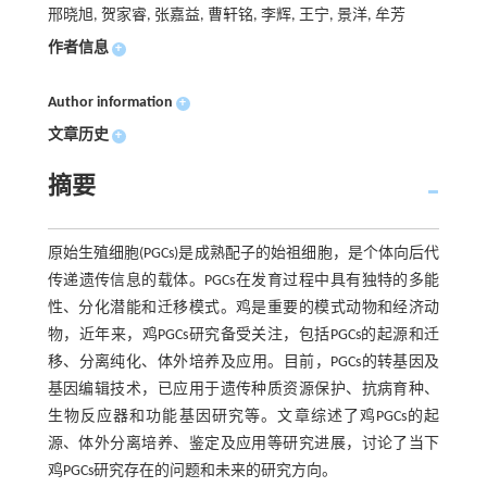
邢晓旭, 贺家睿, 张嘉益, 曹轩铭, 李辉, 王宁, 景洋, 牟芳
作者信息
+
Author information
+
文章历史
+
摘要
原始生殖细胞(PGCs)是成熟配子的始祖细胞，是个体向后代
传递遗传信息的载体。PGCs在发育过程中具有独特的多能
性、分化潜能和迁移模式。鸡是重要的模式动物和经济动
物，近年来，鸡PGCs研究备受关注，包括PGCs的起源和迁
移、分离纯化、体外培养及应用。目前，PGCs的转基因及
基因编辑技术，已应用于遗传种质资源保护、抗病育种、
生物反应器和功能基因研究等。文章综述了鸡PGCs的起
源、体外分离培养、鉴定及应用等研究进展，讨论了当下
鸡PGCs研究存在的问题和未来的研究方向。