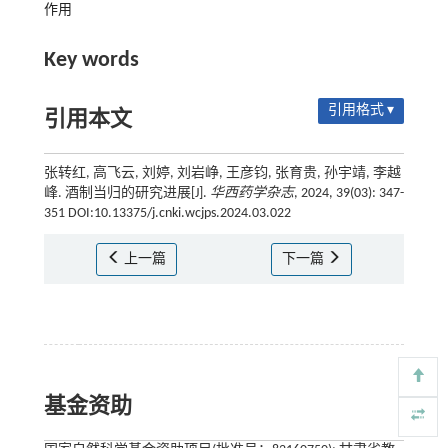
作用
Key words
引用格式 ▾
引用本文
张转红, 高飞云, 刘婷, 刘岩峥, 王彦钧, 张育贵, 孙宇靖, 李越
峰. 酒制当归的研究进展[J].
华西药学杂志
, 2024, 39(03): 347-
351 DOI:10.13375/j.cnki.wcjps.2024.03.022
上一篇
下一篇
基金资助