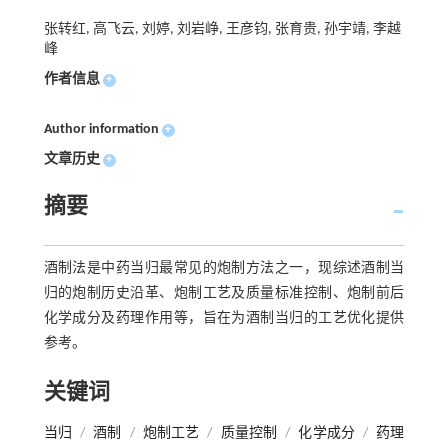
张转红, 高飞云, 刘婷, 刘岩峥, 王彦钧, 张育贵, 孙宇靖, 李越
峰
作者信息
+
Author information
+
文章历史
+
摘要
酒制法是中药当归最常见的炮制方法之一，现综述酒制当
归的炮制历史沿革、炮制工艺及质量标准控制、炮制前后
化学成分及药理作用等，旨在为酒制当归的工艺优化提供
参考。
关键词
当归
/
酒制
/
炮制工艺
/
质量控制
/
化学成分
/
药理