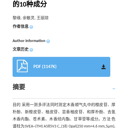
的10种成分
黎缘, 余敏灵, 王丽琼
作者信息
+
Author information
+
文章历史
+
PDF (1147K)
摘要
目的 采用一测多评法同时测定木香顺气丸中的橙皮苷、厚
朴酚、新橙皮苷、柚皮苷、芸香柚皮苷、和厚朴酚、去氢
木香内酯、苍术素、木香烃内酯、甘草苷等成分。方法 色
谱柱为SVEA~(TM) A585V3 C_(18) Opal(250 mm×4.6 mm,5μm),