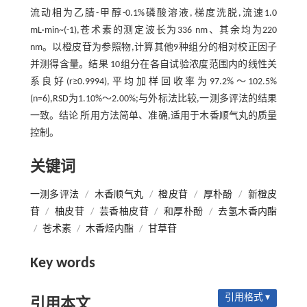
流动相为乙腈-甲醇-0.1%磷酸溶液,梯度洗脱,流速1.0
mL·min~(-1),苍术素的测定波长为336 nm、其余均为220
nm。以橙皮苷为参照物,计算其他9种组分的相对校正因子
并测得含量。结果 10组分在各自试验浓度范围内的线性关
系良好(r≥0.9994),平均加样回收率为97.2%～102.5%
(n=6),RSD为1.10%～2.00%;与外标法比较,一测多评法的结果
一致。结论 所用方法简单、准确,适用于木香顺气丸的质量
控制。
关键词
一测多评法
/
木香顺气丸
/
橙皮苷
/
厚朴酚
/
新橙皮
苷
/
柚皮苷
/
芸香柚皮苷
/
和厚朴酚
/
去氢木香内酯
/
苍术素
/
木香烃内酯
/
甘草苷
Key words
引用格式 ▾
引用本文