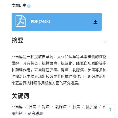
文章历史
+
PDF (746K)
摘要
豆甾醇是一种提取自草药、大豆和烟草等草本植物的植物
甾醇，具有抗炎、抗糖尿病、抗氧化、降低血胆固醇等多
种药理作用。豆甾醇在肝癌、胃癌、乳腺癌、肺癌等多种
肿瘤治疗中均表现出较为显著的抗肿瘤作用。现综述近年
来豆甾醇抗肿瘤作用机制方面的研究进展。
关键词
豆甾醇
/
肝癌
/
胃癌
/
乳腺癌
/
肺癌
/
抗肿瘤
/
作
用机制
/
研究进展