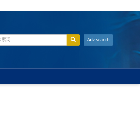
Adv search