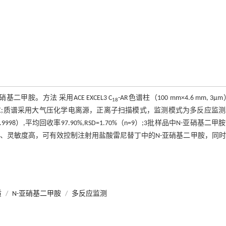
二甲胺。方法 采用ACE EXCEL3 C
-AR色谱柱（100 mm×4.6 mm, 3μ
18
40℃;质谱采用大气压化学电离源，正离子扫描模式，监测模式为多反应监
98）,平均回收率97.90%,RSD=1.70%（n=9）;3批样品中N-亚硝基二甲
好、灵敏度高，可有效控制注射用盐酸雷尼替丁中的N-亚硝基二甲胺，同
质
/
N-亚硝基二甲胺
/
多反应监测