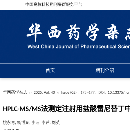
中国高校科技期刊集群服务平台
首页
期刊介绍
华西药学杂志
››
2025, Vol. 40
››
Issue (02)
: 175 -177.
DOI:
10.13375/j.c
HPLC-MS/MS法测定注射用盐酸雷尼替丁
姚永青, 杨博涵, 李洁, 李茜, 刘英