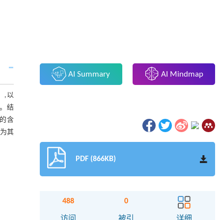
AI Summary
AI Mindmap
m）,以
测。结
胺的含
时为其
PDF (866KB)
488
0
访问
被引
详细