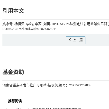
引用本文
姚永青, 杨博涵, 李洁, 李茜, 刘英. HPLC-MS/MS法测定注射用盐酸雷尼替
DOI:10.13375/j.cnki.wcjps.2025.02.011
上一篇
基金资助
河南省重点研发与推广专项(科技攻关,编号：232102320288)