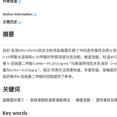
作者信息
+
Author information
+
文章历史
+
摘要
目的 采用HPLC-MS/MS测定注射用盐酸雷尼替丁中的遗传毒性杂质N-亚硝基
0.1%甲酸水溶液和0.1%甲酸的甲醇溶液为流动相，梯度洗脱，柱温
-1
果 N-亚硝基二甲胺0.4960～99.2015 ng·mL
与峰面积线性关系良好（r=0.99
-1
量为0.013～0.015μg·g
。结论 所用方法简便快速、专属性强、准确度
他药物中N-亚硝基二甲胺的控制提供了参考。
关键词
盐酸雷尼替丁
/
高效液相色谱质谱联用法
/
梯度洗脱
/
遗传毒性杂
Key words