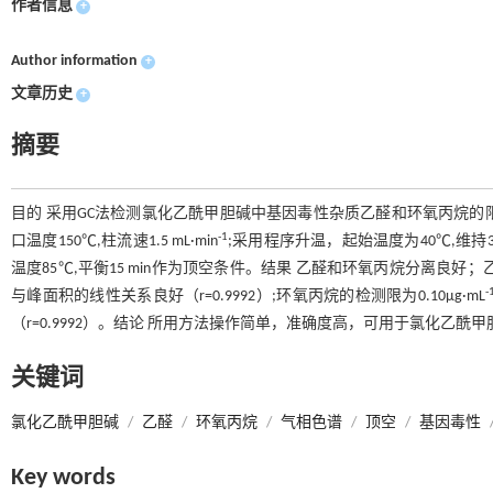
作者信息
+
Author information
+
文章历史
+
摘要
目的 采用GC法检测氯化乙酰甲胆碱中基因毒性杂质乙醛和环氧丙烷的限量。方法 
-1
口温度150℃,柱流速1.5 mL·min
;采用程序升温，起始温度为40℃,维持3 mi
温度85℃,平衡15 min作为顶空条件。结果 乙醛和环氧丙烷分离良好；乙醛
-
与峰面积的线性关系良好（r=0.9992）;环氧丙烷的检测限为0.10μg·mL
（r=0.9992）。结论 所用方法操作简单，准确度高，可用于氯化乙
关键词
氯化乙酰甲胆碱
/
乙醛
/
环氧丙烷
/
气相色谱
/
顶空
/
基因毒性
Key words