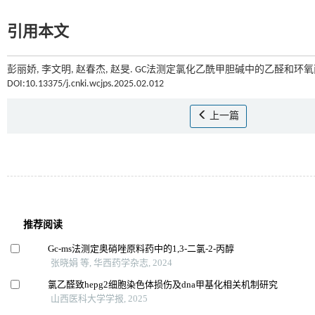
引用本文
彭丽娇, 李文明, 赵春杰, 赵旻. GC法测定氯化乙酰甲胆碱中的乙醛和环氧丙
DOI:10.13375/j.cnki.wcjps.2025.02.012
上一篇