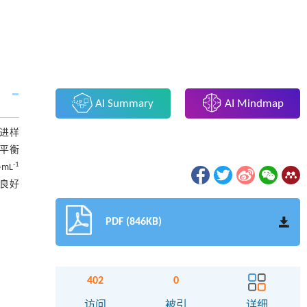
AI Summary
AI Mindmap
,进样
瓶平衡
-1
·mL
良好
PDF (846KB)
402
0
访问
被引
详细