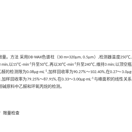
采用DB-WAX色谱柱（30 m×320μm, 0.5μm）,检测器温度250℃
-1
-1
n,以15℃·min
升至50℃,再以30℃·min
升至240℃,维持3 min;以顶空
-1
的检测限为0.08μg·mL
,加样回收率为90.27%～102.40%,在0.27～3.0μg
1
-1
,加样回收率为79.25%～87.91%,在0.33～3.00μg·mL
与峰面积的线性关系
酰甲胆碱原料中乙醛和环氧丙烷的检测。
/
限量检查