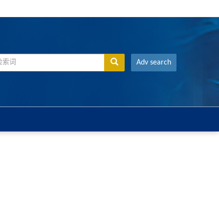
Adv search