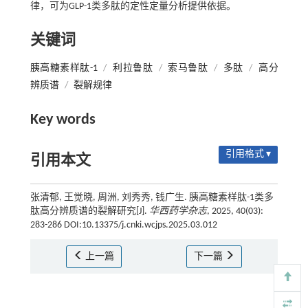
律，可为GLP-1类多肽的定性定量分析提供依据。
关键词
胰高糖素样肽-1
/
利拉鲁肽
/
索马鲁肽
/
多肽
/
高分
辨质谱
/
裂解规律
Key words
引用格式 ▾
引用本文
张清郁, 王觉晓, 周洲, 刘秀秀, 钱广生. 胰高糖素样肽-1类多
肽高分辨质谱的裂解研究[J].
华西药学杂志
, 2025, 40(03):
283-286 DOI:10.13375/j.cnki.wcjps.2025.03.012
上一篇
下一篇