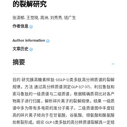
的裂解研究
张清郁, 王觉晓, 周洲, 刘秀秀, 钱广生
作者信息
+
Author information
+
文章历史
+
摘要
目的 研究胰高糖素样肽-1(GLP-1)类多肽高分辨质谱的裂解
规律。方法 通过高分辨质谱测定GLP-1(7-37)、利拉鲁肽和
索马鲁肽的一级质谱与二级质谱，根据精确质荷比对各产
物离子进行归属，解析碎片离子的裂解规律。结果 一级质
谱中多为带有多电荷的准分子离子，二级质谱图中丰度较
高的碎片离子倾向于在甘氨酸、谷氨酸、缬氨酸和酪氨酸
处断裂形成。结论 GLP-1类多肽的高分辨质谱裂解具一定规