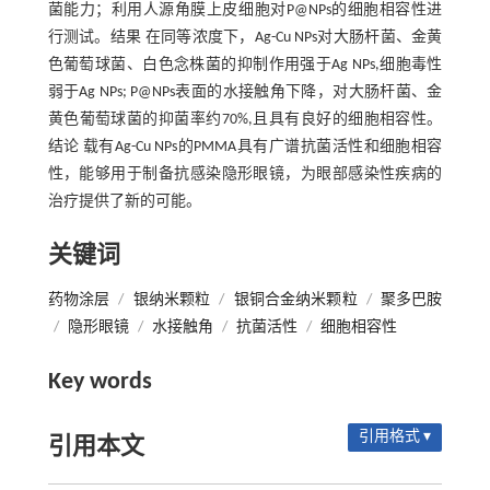
菌能力；利用人源角膜上皮细胞对P@NPs的细胞相容性进
行测试。结果 在同等浓度下，Ag-Cu NPs对大肠杆菌、金黄
色葡萄球菌、白色念株菌的抑制作用强于Ag NPs,细胞毒性
弱于Ag NPs; P@NPs表面的水接触角下降，对大肠杆菌、金
黄色葡萄球菌的抑菌率约70%,且具有良好的细胞相容性。
结论 载有Ag-Cu NPs的PMMA具有广谱抗菌活性和细胞相容
性，能够用于制备抗感染隐形眼镜，为眼部感染性疾病的
治疗提供了新的可能。
关键词
药物涂层
/
银纳米颗粒
/
银铜合金纳米颗粒
/
聚多巴胺
/
隐形眼镜
/
水接触角
/
抗菌活性
/
细胞相容性
Key words
引用格式 ▾
引用本文