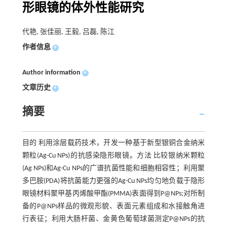
形眼镜的体外性能研究
代艳, 张佳丽, 王毅, 吕磊, 陈江
作者信息
+
Author information
+
文章历史
+
摘要
目的 利用涂层载药技术，开发一种基于新型银铜合金纳米
颗粒(Ag-Cu NPs)的抗感染隐形眼镜。方法 比较银纳米颗粒
(Ag NPs)和Ag-Cu NPs的广谱抗菌性能和细胞相容性；利用聚
多巴胺(PDA)将抗菌能力更强的Ag-Cu NPs均匀地负载于隐形
眼镜材料聚甲基丙烯酸甲酯(PMMA)表面得到P@NPs;对所制
备的P@NPs样品的微观形貌、表面元素组成和水接触角进
行表征；利用大肠杆菌、金黄色葡萄球菌测定P@NPs的抗