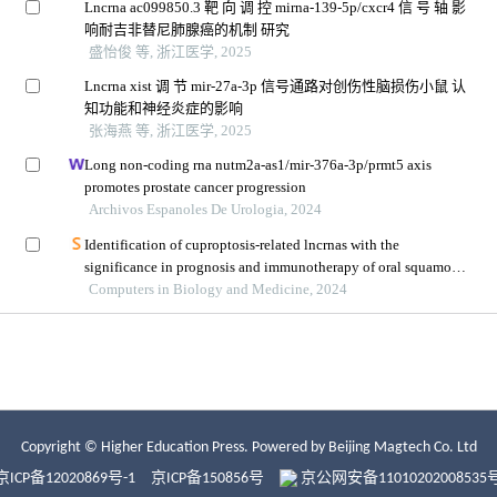
Copyright © Higher Education Press.
Powered by Beijing Magtech Co. Ltd
京ICP备12020869号-1
京ICP备150856号
京公网安备11010202008535