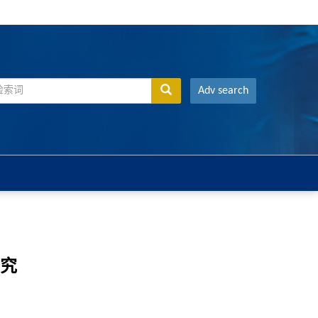
Adv search
研究