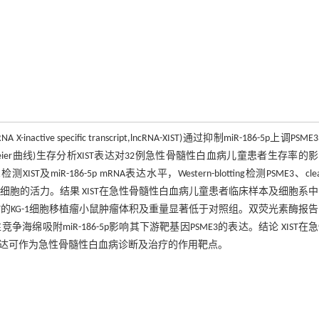
ive specific transcript,lncRNA-XIST)通过抑制miR-186-5p上调PSM
eier曲线)生存分析XIST表达对32例急性骨髓性白血病儿童患者生存率的
ST及miR-186-5p mRNA表达水平，Western-blotting检测PSME3、clea
亡实验检测KG-1细胞的活力。结果 XIST在急性骨髓性白血病儿童患者临床样本及细胞系
IST的KG-1细胞移植瘤小鼠肿瘤体积及重量显著低于对照组。双荧光素酶报
性竞争海绵吸附miR-186-5p影响其下游靶基因PSME3的表达。结论 XIST在
T的异常表达可作为急性骨髓性白血病诊断及治疗的作用靶点。