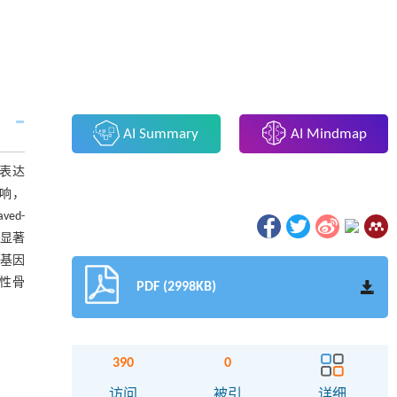
AI Summary
AI Mindmap
E3表达
影响，
ved-
中显著
告基因
急性骨
PDF (2998KB)
390
0
访问
被引
详细