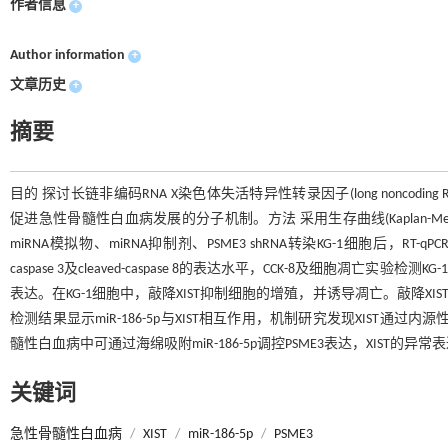
作者信息
+
Author information
+
文章历史
+
摘要
目的 探讨长链非编码RNA X染色体失活特异性转录因子(long noncoding RNA X-inact
促进急性骨髓性白血病发展的分子机制。方法 采用生存曲线(Kaplan-M
miRNA模拟物、miRNA抑制剂、PSME3 shRNA转染KG-1细胞后，RT-qPCR检测XI
caspase 3及cleaved-caspase 8的表达水平，CCK-8及细胞凋
表达。在KG-1细胞中，敲降XIST抑制细胞的增殖，并诱导凋亡。敲降X
检测结果显示miR-186-5p与XIST相互作用，机制研究发现XIST通过内源
髓性白血病中可通过海绵吸附miR-186-5p调控PSME3表达，XIS
关键词
急性骨髓性白血病
/
XIST
/
miR-186-5p
/
PSME3