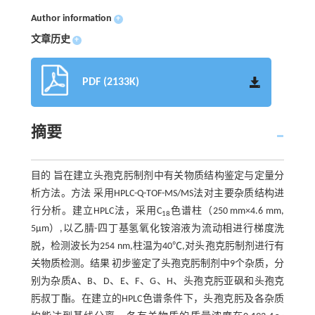
Author information
+
文章历史
+
PDF (2133K)
摘要
目的 旨在建立头孢克肟制剂中有关物质结构鉴定与定量分
析方法。方法 采用HPLC-Q-TOF-MS/MS法对主要杂质结构进
行分析。建立HPLC法，采用C
色谱柱（250 mm×4.6 mm,
18
5μm）,以乙腈-四丁基氢氧化铵溶液为流动相进行梯度洗
脱，检测波长为254 nm,柱温为40℃,对头孢克肟制剂进行有
关物质检测。结果 初步鉴定了头孢克肟制剂中9个杂质，分
别为杂质A、B、D、E、F、G、H、头孢克肟亚砜和头孢克
肟叔丁酯。在建立的HPLC色谱条件下，头孢克肟及各杂质