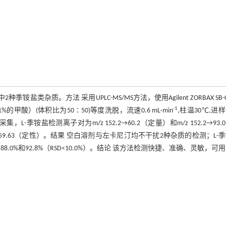
盐类杂质。方法 采用UPLC-MS/MS方法，使用Agilent ZORBAX SB-
-1
0.1%的甲酸）(体积比为50∶50)等度洗脱，流速0.6 mL·min
,柱温30℃,进
-季铵盐检测离子对为m/z 152.2→60.2（定量）和m/z 152.2→93.
43.24→59.63（定性）。结果 空白溶剂与左卡尼汀均不干扰2种杂质的检测；L-
8.0%和92.8%（RSD<10.0%）。结论 该方法检测快捷、准确、灵敏，可