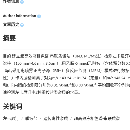
作者信息
+
Author information
+
文章历史
+
摘要
目的 建立超高效液相色谱-串联质谱法（UPLC-MS/MS法）检测左卡尼汀中2种季铵
谱柱（150 mm×4.6 mm, 3.5μm）,用乙腈-5 mmol乙酸铵（含体积分数
10μL,采用电喷雾正离子源（ESI+）多反应监测（MRM）模式进行数据采集，L
性）,L-卡内腈检测离子对为m/z 143.24→101.74（定量）和m/z 1
-1
-1
和L-卡内腈的检测限分别为0.01 ng·mL
和0.33 ng·mL
;平均回收率分别为8
速检测左卡尼汀中2种季铵盐类杂质的含量。
关键词
左卡尼汀
/
季铵盐
/
遗传毒性杂质
/
超高效液相色谱-串联质谱