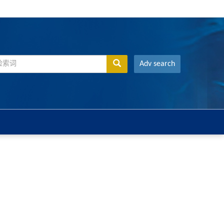
Adv search