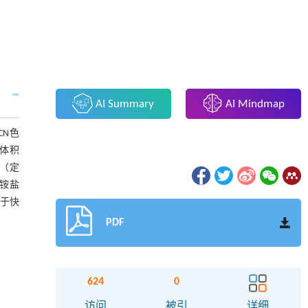
AI Summary
AI Mindmap
CN色
样体积
0（定
季铵盐
用于快
PDF
624
0
访问
被引
详细