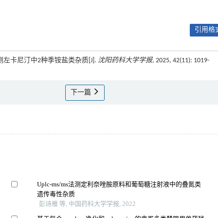
引用格式
S法检测左卡尼汀中2种季铵盐类杂质[J].
沈阳药科大学学报
, 2025, 42(11): 1019-
下一篇