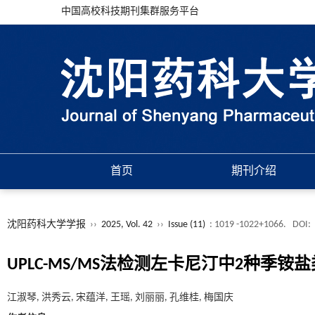
中国高校科技期刊集群服务平台
首页
期刊介绍
沈阳药科大学学报
››
2025, Vol. 42
››
Issue (11)
: 1019 -1022+1066.
DOI:
UPLC-MS/MS法检测左卡尼汀中2种季铵
江淑琴, 洪秀云, 宋蕴洋, 王瑶, 刘丽丽, 孔维桂, 梅国庆