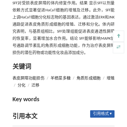
SFF对受损表皮屏障的体内修复作用。结果 显示SFF以剂量
依赖方式显著促进HaCaT细胞的增殖及迁移。此外，SFF能
上调HaCaT细胞分化标志物的基因表达，通过激活ERK和JNK
通路促进表皮角质形成细胞的增殖、迁移和分化。体内研
究表明，与基质组相比，SFF处理组能促进表皮通透性屏障
的恢复率，显著增加水合作用。结论 SFF能够影响MAPK信
号通路调节紊乱的角质形成细胞功能，作为治疗表皮屏障
损伤的潜在药物或功能性化妆品添加成分。
关键词
表皮屏障功能损伤
/
羊栖菜多糖
/
角质形成细胞
/
增殖
/
分化
/
迁移
Key words
引用格式 ▾
引用本文