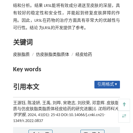
结和分析。结果 LRSL能将有效成分递送至皮肤的深层，具
有较好的稳定性和安全性，并能起到修复皮肤屏障的作
用。因此，LRSL在药物的治疗方面具有非常大的优越性与
可行性。结论 为LRSL的开发提供了参考。
关键词
皮肤脂质
/
仿皮肤脂类脂质体
/
经皮给药
Key words
引用格式 ▾
引用本文
王源钰, 陈凌妍, 王禹, 刘晔, 宋艳志, 刘欣荣, 邓意辉. 皮肤脂
质与仿皮肤脂类脂质体经皮给药的研究进展[J].
沈阳药科大
学学报
, 2024, 41(01): 25-43 DOI:10.14066/j.cnki.cn21-
1349/r.2022.0837