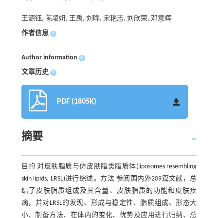
王源钰, 陈凌妍, 王禹, 刘晔, 宋艳志, 刘欣荣, 邓意辉
作者信息
+
Author information
+
文章历史
+
PDF (1805K)
摘要
目的 对皮肤脂质与仿皮肤脂类脂质体(liposomes resembling
skin lipids, LRSL)进行综述。方法 参阅国内外209篇文献，总
结了皮肤脂质组成及其含量、皮肤脂质的功能和皮肤疾
病，并对LRSL的发现、形成与稳定性、脂质组成、形态大
小、制备方法、在体内的变化、优势及应用进行归纳、总