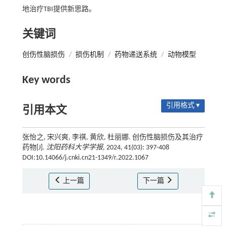
地治疗TBI提供新思路。
关键词
创伤性脑损伤
/
损伤机制
/
药物递送系统
/
动物模型
Key words
引用格式 ▾
引用本文
张怡之, 宋兴爽, 李祺, 黄欣, 杜丽娜. 创伤性脑损伤及其治疗
药物[J].
沈阳药科大学学报
, 2024, 41(03): 397-408
DOI:10.14066/j.cnki.cn21-1349/r.2022.1067
上一篇
下一篇