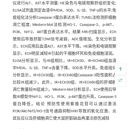
仪进行ALT、AST水平测量; HE染色与电镜观察肝组织变化;
ELISA试剂盒测定血清中MDA、SOD、IL-1β、TNF-α的水平;免
疫组化法分析Casepase-3蛋白表达水平; TUNEL法检测肝细胞
凋亡程度; Western-blot法检测HO-1、Casepase-3、p-AKT、
PI3K、Nrf-2、AKT蛋白表达水平。结果 MRI扫描显示，ECH
使用后导致肝脏T2WI信号减弱，ADC值增加。生化分析显
示，ECH应用后血清ALT、AST水平下降。HE染色和电镜观察
显示，ECH明显减轻IR引起的干细胞坏死和免疫细胞浸润。
ELISA分析显示，与IR组相比，IR+ECH30、IR+ECH60组血清
中MDA、IL-1β、TNF-α含量下降，SOD水平升高。免疫组化
分析显示，IR+ECH30组、IR+ECH60组Casepase-3阳性面积占
比较IR组减少。此外，IR+ECH30组、IR+ECH60组的肝细胞
凋亡数量较IR组减少。Western-blot分析显示，ECH使用后导
致IR模型中Nrf-2、HO-1、PI3K、p-AKT蛋白升高，Casepase-3
蛋白降低。结论 预防性使用紫锥花苷可以通过激活
PI3K/Akt/Nrf2/HO-1信号通路抑制HIRI导致的氧化应激、炎
症反应以及肝细胞凋亡使大鼠肝脏缺血再灌注损伤减轻