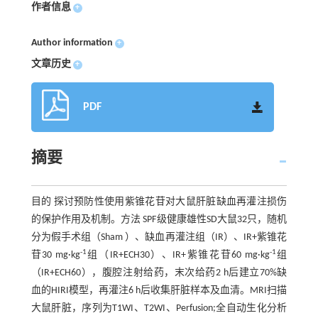
作者信息
+
Author information
+
文章历史
+
PDF
摘要
目的 探讨预防性使用紫锥花苷对大鼠肝脏缺血再灌注损伤
的保护作用及机制。方法 SPF级健康雄性SD大鼠32只，随机
分为假手术组（Sham ）、缺血再灌注组（IR）、IR+紫锥花
-1
-1
苷30 mg·kg
组（IR+ECH30）、IR+紫锥花苷60 mg·kg
组
（IR+ECH60），腹腔注射给药，末次给药2 h后建立70%缺
血的HIRI模型，再灌注6 h后收集肝脏样本及血清。MRI扫描
大鼠肝脏，序列为T1WI、T2WI、Perfusion;全自动生化分析