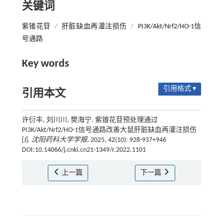
关键词
紫锥花苷
/
肝脏缺血再灌注损伤
/
PI3K/Akt/Nrf2/HO-1信
号通路
Key words
引用格式 ▾
引用本文
许衍丰, 刘川川, 樊海宁. 紫锥花苷预处理通过
PI3K/Akt/Nrf2/HO-1信号通路改善大鼠肝脏缺血再灌注损伤
[J].
沈阳药科大学学报
, 2025, 42(10): 928-937+946
DOI:10.14066/j.cnki.cn21-1349/r.2022.1101
上一篇
下一篇