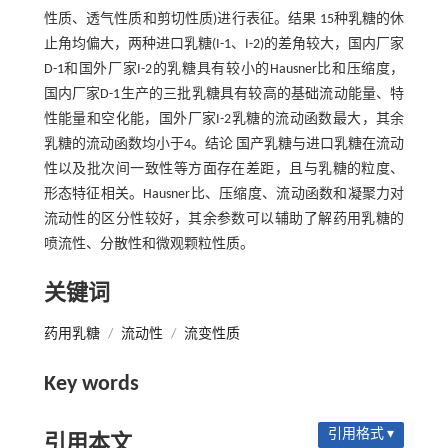
性质、透气性质和剪切性质)进行表征。结果 15种乳糖的休
止角均偏大，两种进口乳糖(I-1、I-2)的差角较大，国内厂家
D-1和国外厂家I-2的乳糖具有较小的Hausner比和压缩度，
国内厂家D-1生产的三批乳糖具有较高的基础流动能量、特
性能量和空化能，国外厂家I-2乳糖的流动函数最大，其余
乳糖的流动函数均小于4。结论 国产乳糖与进口乳糖在流动
性以及批次间一致性等方面存在差距，且与乳糖的粒度、
形态特征相关。Hausner比、压缩度、流动函数和凝聚力对
流动性的区分性较好，其余参数可以辅助了解药用乳糖的
喷流性、分散性和微观颗粒性质。
关键词
药用乳糖
/
流动性
/
流变性质
Key words
引用格式 ▾
引用本文