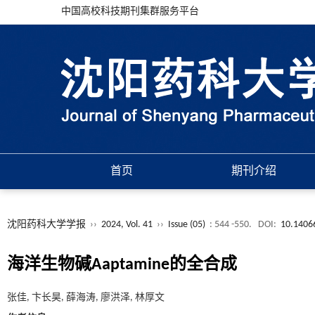
中国高校科技期刊集群服务平台
首页
期刊介绍
沈阳药科大学学报
››
2024, Vol. 41
››
Issue (05)
: 544 -550.
DOI:
10.14066
海洋生物碱Aaptamine的全合成
张佳, 卞长昊, 薛海涛, 廖洪泽, 林厚文