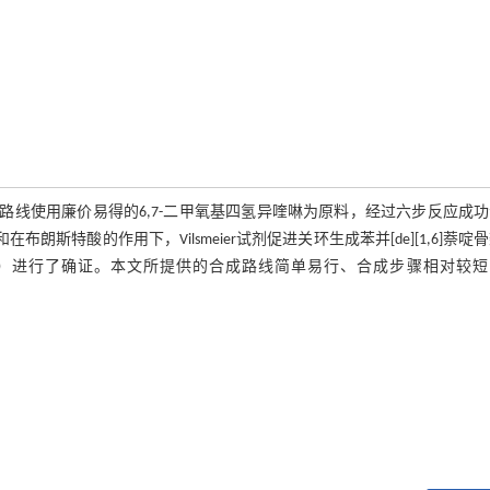
该合成路线使用廉价易得的6,7-二甲氧基四氢异喹啉为原料，经过六步反应成
斯特酸的作用下，Vilsmeier试剂促进关环生成苯并[de][1,6]萘啶
S（ESI）进行了确证。本文所提供的合成路线简单易行、合成步骤相对较