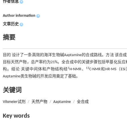
作者信息
+
Author information
+
文章历史
+
摘要
目的 设计了一条高效的海洋生物碱Aaptamine的合成路线。方法 
目标天然产物，总产率约为21%。全合成中的关键步骤包括甲基化反应和在布朗
1
13
构。结论 关键中间体和产物结构经
H-NMR、
C-NMR和HR-M
Aaptamine类生物碱的开发应用奠定了基础。
关键词
Vilsmeier试剂
/
天然产物
/
Aaptamine
/
全合成
Key words