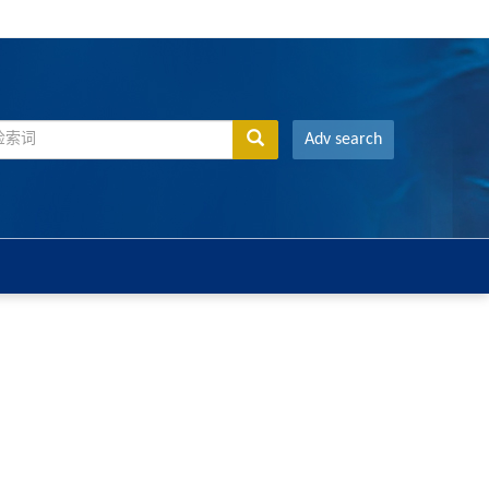
Adv search