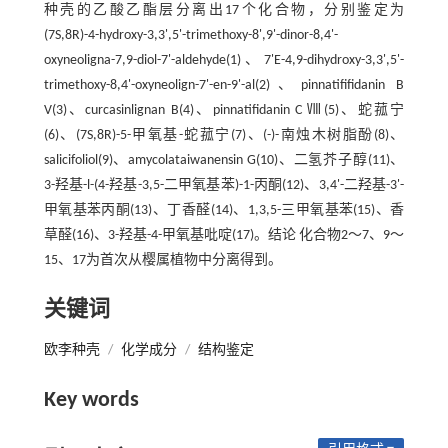
种壳的乙酸乙酯层分离出17个化合物，分别鉴定为
(7S,8R)-4-hydroxy-3,3',5'-trimethoxy-8',9'-dinor-8,4'-
oxyneoligna-7,9-diol-7'-aldehyde(1)、7'E-4,9-dihydroxy-3,3',5'-
trimethoxy-8,4'-oxyneolign-7'-en-9'-al(2)、pinnatififidanin B
V(3)、curcasinlignan B(4)、pinnatifidanin C Ⅷ(5)、蛇菰宁
(6)、(7S,8R)-5-甲氧基-蛇菰宁(7)、(-)-南烛木树脂酚(8)、
salicifoliol(9)、amycolataiwanensin G(10)、二氢芥子醇(11)、
3-羟基-l-(4-羟基-3,5-二甲氧基苯)-1-丙酮(12)、3,4'-二羟基-3'-
甲氧基苯丙酮(13)、丁香醛(14)、1,3,5-三甲氧基苯(15)、香
草醛(16)、3-羟基-4-甲氧基吡啶(17)。结论 化合物2～7、9～
15、17为首次从樱属植物中分离得到。
关键词
欧李种壳
/
化学成分
/
结构鉴定
Key words