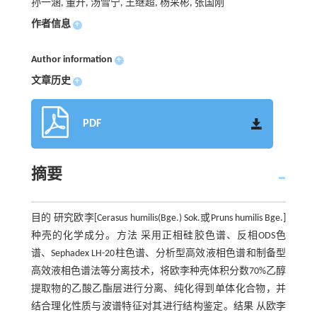
孙一涵, 董升, 汤雪宁, 王继超, 杨采彬, 张国刚
作者信息
+
Author information
+
文章历史
+
PDF
摘要
目的 研究欧李[Cerasus humilis(Bge.) Sok.或Pruns humilis Bge.]
种壳的化学成分。方法 采用正相硅胶色谱、反相ODS色
谱、Sephadex LH-20柱色谱、分析型高效液相色谱和制备型
高效液相色谱法等分离技术，将欧李种壳体积分数70%乙醇
提取物的乙酸乙酯层进行分离、纯化得到单体化合物，并
结合理化性质与波谱特征对其进行结构鉴定。结果 从欧李