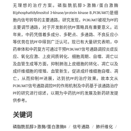
无理想的治疗方案。磷脂酰肌醇3-激酶/蛋白激酶
B(phosphatidylinositol 3-kinase/protein kinase B,PI3K/AKT)是细
胞内信号转导的主要通路，研究发现，PI3K/AKT被视为PF的
主要调节通路，对于开发新的抗PF策略具有重要意义。近
年来，中药凭借着多成分、多靶点、多通路、不良反应小
等优势在抗PF中得到广泛认可。现已有大量研究表明，中
药单体和中药复方可通过干预PI3K/AKT信号通路调控炎症反
应、氧化应激、上皮间质转化、细胞周期、自噬、凋亡以
及血管生成等方面，抑制肺泡上皮细胞的转化、凋亡以及
成纤维细胞的增殖、血管新生，促进成纤维细胞自噬、凋
亡，从而抑制PF进展，达到抗PF的治疗效果。故本文从
PI3K/AKT信号通路调控PF的作用机制及中药基于该通路治疗
PF的研究进行综述，以期为中药抗PF的发展及新药研发提
供参考。
关键词
磷脂酰肌醇3-激酶/蛋白激酶B
/
信号通路
/
肺纤维化
/