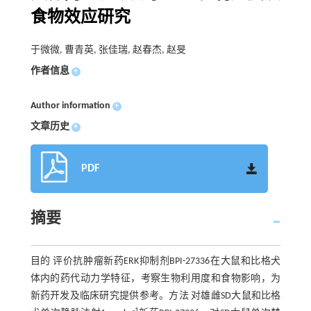
食物效应研究
于微微, 曹青英, 张佳瑞, 赵春杰, 赵旻
作者信息
+
Author information
+
文章历史
+
PDF
摘要
目的 评价抗肿瘤新药ERK抑制剂BPI-27336在大鼠和比格犬
体内的药代动力学特征，考察生物利用度和食物影响，为
新药开发及临床研究提供参考。方法 对雄雌SD大鼠和比格
-1