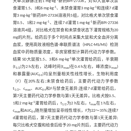
犬单次静脉注射1 mg·kg
新药BPI-27336，对SD大鼠单次禁
-1
-1
食灌胃1.5、3和6 mg·kg
、未禁食灌胃3 mg·kg
和连续7 d灌
-1
胃3 mg·kg
新药BPI-27336溶液共5组，对比格犬单次禁食灌
-1
-1
胃0.5、1和2 mg·kg
、连续7 d灌胃1 mg·kg
新药BPI-27336
溶液共4组，对比格犬在禁食和未禁食状态下灌胃规格为20
mg的片剂。给药后于多个时间点采集大鼠和犬全血并分离
血浆，使用高效液相色谱-串联质谱法（HPLC-MS/MS）检测
血浆中药物质量浓度，非房室模型计算药代动力学参数。
-1
结果 SD大鼠按1.5、3和6 mg·kg
单次灌胃给药后，半衰期
(t
)为2 h左右，达峰时间(t
)在0.4 h左右，峰浓度(c
)
1/2
max
max
和暴露量(AUC
)均呈剂量相关性线性增长，生物利用度
0-t
（F）在20%左右;未禁食给药后，主要药代动力学参数
t
、c
、AUC
和F与禁食无差异;连续7 d灌胃给药后，
1/2
max
0-t
第7天主要药代动力学参数与第1天无差异。比格犬按0.5、
-1
1和2 mg·kg
灌胃给药后，t
为2 h左右，t
在1 h左右，
1/2
max
c
和AUC
随剂量增加呈非线性增长，F为22～35%;连续7
max
0-t
d灌胃给药后，第7天主要药代动力学参数与第1天无差异;
每只比格犬空腹和给食后给予20 mg片剂后，主要药代动力