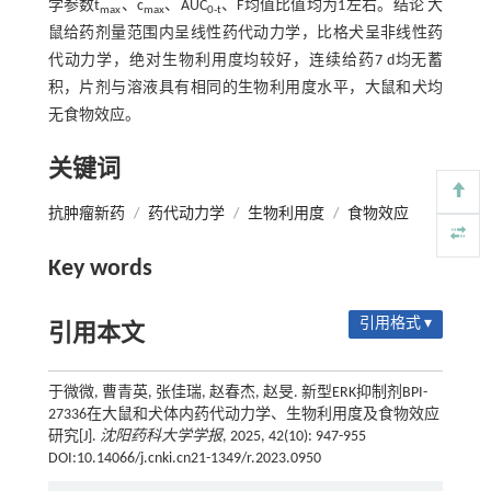
学参数t
、c
、AUC
、F均值比值均为1左右。结论 大
max
max
0-t
鼠给药剂量范围内呈线性药代动力学，比格犬呈非线性药
代动力学，绝对生物利用度均较好，连续给药7 d均无蓄
积，片剂与溶液具有相同的生物利用度水平，大鼠和犬均
无食物效应。
关键词
抗肿瘤新药
/
药代动力学
/
生物利用度
/
食物效应
Key words
引用格式 ▾
引用本文
于微微, 曹青英, 张佳瑞, 赵春杰, 赵旻. 新型ERK抑制剂BPI-
27336在大鼠和犬体内药代动力学、生物利用度及食物效应
研究[J].
沈阳药科大学学报
, 2025, 42(10): 947-955
DOI:10.14066/j.cnki.cn21-1349/r.2023.0950