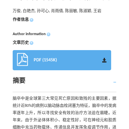
万俊, 白艳杰, 孙可心, 肖雨倩, 陈丽敏, 陈淑颖, 王岩
作者信息
+
Author information
+
文章历史
+
PDF (1545K)
摘要
脑卒中是全球第三大常见死亡原因和致残的主要因素，据
统计近80%的病例以脑动脉血栓闭塞为特征，脑卒中的发病
率逐年上升，所以寻找安全有效的治疗方法迫在眉睫。近
年来，由于外泌体体积小、稳定性好，可在神经元和胶质
细胞中充当药物载体、传递信息并发挥免疫调节作用，进