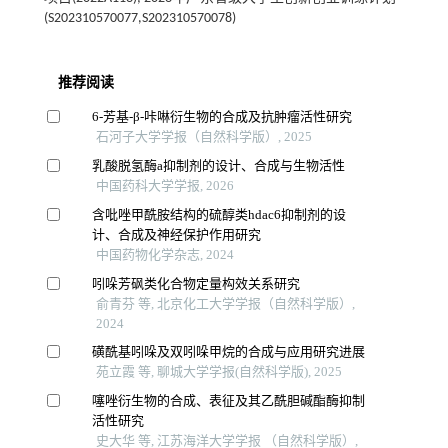
(S202310570077,S202310570078)