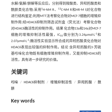
水解/氨解/肼解等反应后，分别得到羧酸类、异羟肟酸类和
1
13
酰肼类化合物;采用
H-NM R、
C-NM R和HR-M S对化合物
进行结构鉴定;利用MTT法考察化合物对MCF-7细胞的增殖抑
制作用;经HDAC6抑制剂筛选试剂盒（荧光法）考察化合物
对HDAC6酶活性的抑制作用。结果 化合物13a和14a对MCF-7
-1
细胞的增殖抑制活性最强，IC
值分别为3.24μmol·L
和
50
-1
2.07μmol·L
;酶活性实验显示所合成的异羟肟酸类化合物对
HDAC6表现出较强的抑制作用。结论 含异羟肟酸的3-芳硫
基吲哚化合物既有细胞增殖抑制作用，又能抑制HDAC6的
活性，具有进一步研究的价值。
关键词
吲哚
/
HDAC6抑制剂
/
增殖抑制活性
/
异羟肟酸
/
酰
肼
Key words