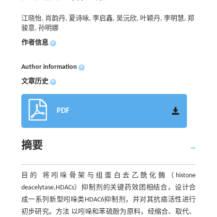
江晓怡, 肖韵丹, 夏诗咏, 李启鑫, 吴沅欣, 叶颖丹, 李明慧, 郑
骏意, 孙明娜
作者信息
+
Author information
+
文章历史
+
PDF
摘要
目的 将吲哚骨架与组蛋白去乙酰化酶（histone
deacelytase,HDACs）抑制剂的关键药效团相结合，设计合
成一系列新型吲哚类HDAC6抑制剂，并对其抗癌活性进行
初步研究。方法 以吲哚和苯硫酚为原料，经缩合、取代、