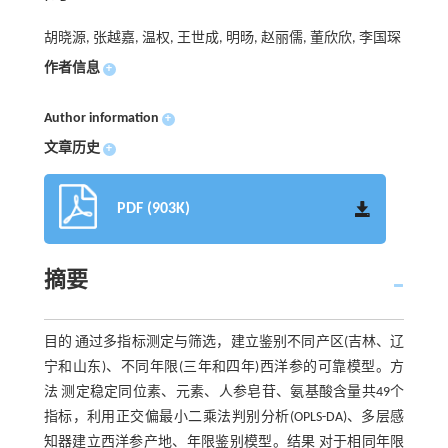
胡晓源, 张越嘉, 温权, 王世成, 明旸, 赵丽儒, 董欣欣, 李国琛
作者信息
+
Author information
+
文章历史
+
PDF (903K)
摘要
目的 通过多指标测定与筛选，建立鉴别不同产区(吉林、辽
宁和山东)、不同年限(三年和四年)西洋参的可靠模型。方
法 测定稳定同位素、元素、人参皂苷、氨基酸含量共49个
指标，利用正交偏最小二乘法判别分析(OPLS-DA)、多层感
知器建立西洋参产地、年限鉴别模型。结果 对于相同年限