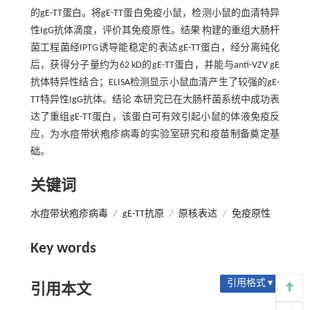
的gE-TT蛋白。将gE-TT蛋白免疫小鼠，检测小鼠的血清特异
性IgG抗体滴度，评价其免疫原性。结果 构建的重组大肠杆
菌工程菌经IPTG诱导能稳定的表达gE-TT蛋白，经分离纯化
后，获得分子量约为62 kD的gE-TT蛋白，并能与anti-VZV gE
抗体特异性结合；ELISA检测显示小鼠血清产生了较强的gE-
TT特异性IgG抗体。结论 本研究已在大肠杆菌系统中成功表
达了重组gE-TT蛋白，该蛋白可有效引起小鼠的体液免疫反
应，为水痘带状疱疹病毒的实验室研究和疫苗制备奠定基
础。
关键词
水痘带状疱疹病毒
/
gE-TT抗原
/
原核表达
/
免疫原性
Key words
引用格式 ▾
引用本文