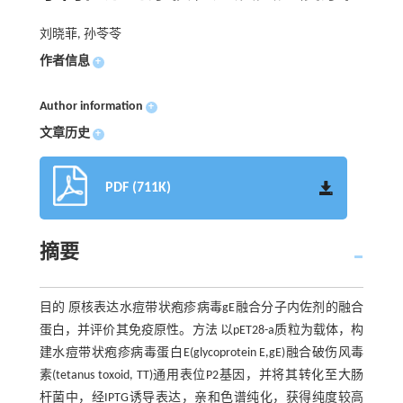
刘晓菲, 孙苓苓
作者信息
+
Author information
+
文章历史
+
PDF (711K)
摘要
目的 原核表达水痘带状疱疹病毒gE融合分子内佐剂的融合
蛋白，并评价其免疫原性。方法 以pET28-a质粒为载体，构
建水痘带状疱疹病毒蛋白E(glycoprotein E,gE)融合破伤风毒
素(tetanus toxoid, TT)通用表位P2基因，并将其转化至大肠
杆菌中，经IPTG诱导表达，亲和色谱纯化，获得纯度较高