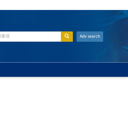
Adv search