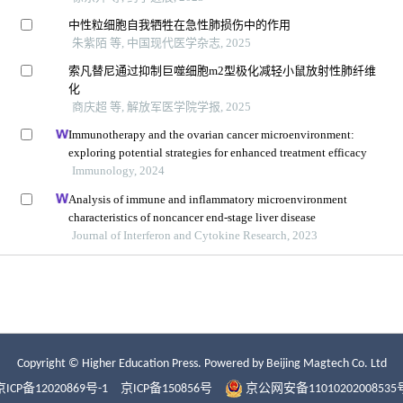
Copyright © Higher Education Press.
Powered by Beijing Magtech Co. Ltd
京ICP备12020869号-1
京ICP备150856号
京公网安备11010202008535