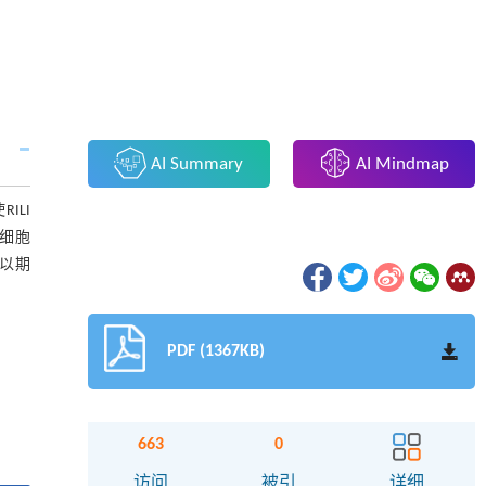
AI Summary
AI Mindmap
ILI
、细胞
以期
PDF (1367KB)
663
0
访问
被引
详细