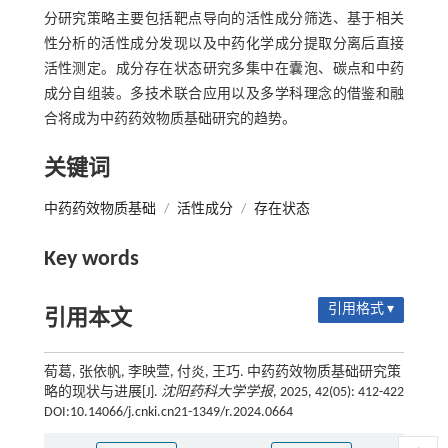
分研究策略主要包括靶点导向的活性成分筛选、基于相关
性分析的活性成分发现以及中药化学成分提取分离后直接
活性测定。成分存在状态研究多集中在囊泡、碳点和中药
成分自组装。多技术联合应用以及多学科理念的借鉴和融
合将成为中药药效物质基础研究的趋势。
关键词
中药药效物质基础
/
活性成分
/
存在状态
Key words
引用格式 ▾
引用本文
荀葛, 张依帆, 李映萱, 付炎, 王巧. 中药药效物质基础研究策
略的现状与进展[J].
沈阳药科大学学报
, 2025, 42(05): 412-422
DOI:10.14066/j.cnki.cn21-1349/r.2024.0664